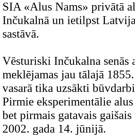
SIA «Alus Nams» privātā alu
Inčukalnā un ietilpst Latvija
sastāvā.
Vēsturiski Inčukalna senās a
meklējamas jau tālajā 1855.
vasarā tika uzsākti būvdarbi
Pirmie eksperimentālie alus 
bet pirmais gatavais gaišais
2002. gada 14. jūnijā.