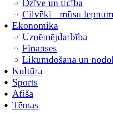
Dzīve un ticība
Cilvēki - mūsu lepnum
Ekonomika
Uzņēmējdarbība
Finanses
Likumdošana un nodok
Kultūra
Sports
Afiša
Tēmas