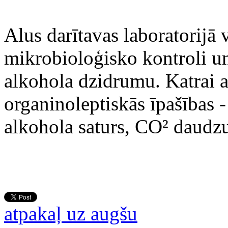
Alus darītavas laboratorijā
mikrobioloģisko kontroli un
alkohola dzidrumu. Katrai al
organinoleptiskās īpašības -
alkohola saturs, CO² daudz
atpakaļ uz augšu