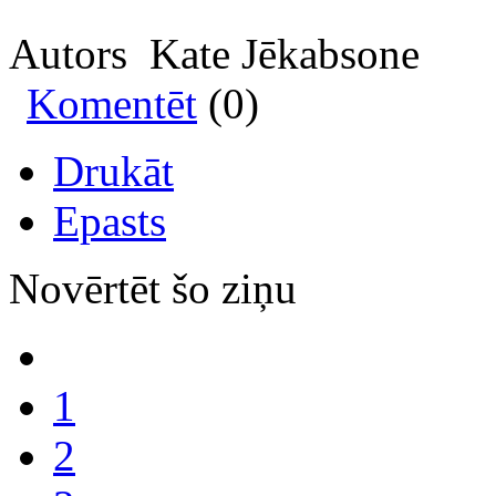
Autors Kate Jēkabsone
Komentēt
(0)
Drukāt
Epasts
Novērtēt šo ziņu
1
2