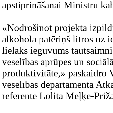
apstiprināšanai Ministru kab
«Nodrošinot projekta izpildi
alkohola patēriņš litros uz i
lielāks ieguvums tautsaimn
veselības aprūpes un sociāl
produktivitāte,» paskaidro V
veselības departamenta Atka
referente Lolita Meļķe-Priža