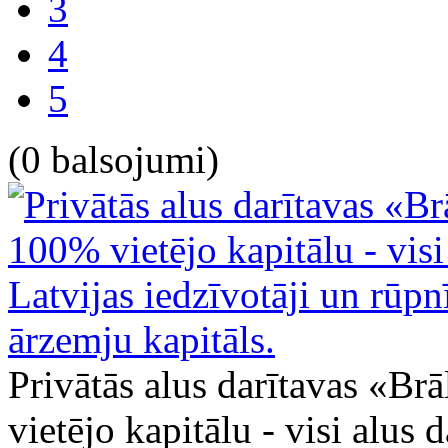
3
4
5
(0 balsojumi)
Privātās alus darītavas «Brā
vietējo kapitālu - visi alus d