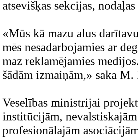
atsevišķas sekcijas, nodaļa
«Mūs kā mazu alus darītavu 
mēs nesadarbojamies ar degv
maz reklamējamies medijos.
šādām izmaiņām,» saka M. 
Veselības ministrijai projekt
institūcijām, nevalstiskajā
profesionālajām asociācijām