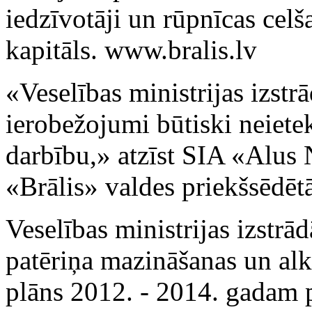
iedzīvotāji un rūpnīcas celš
kapitāls.
www.bralis.lv
«Veselības ministrijas izstr
ierobežojumi būtiski neiet
darbību,» atzīst SIA «Alus 
«Brālis» valdes priekšsēdēt
Veselības ministrijas izstrā
patēriņa mazināšanas un alk
plāns 2012. - 2014. gadam 