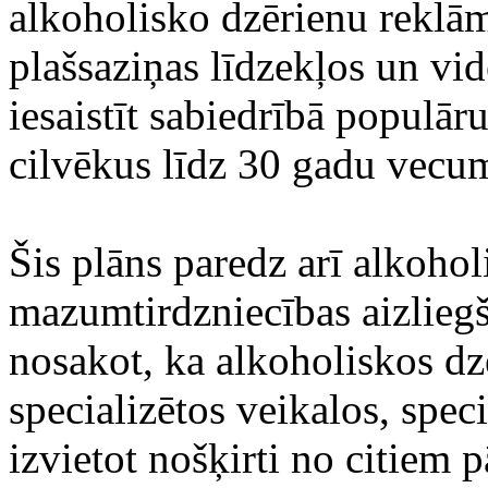
alkoholisko dzērienu reklā
plašsaziņas līdzekļos un vid
iesaistīt sabiedrībā populār
cilvēkus līdz 30 gadu vec
Šis plāns paredz arī alkoho
mazumtirdzniecības aizliegš
nosakot, ka alkoholiskos dzē
specializētos veikalos, speci
izvietot nošķirti no citiem 