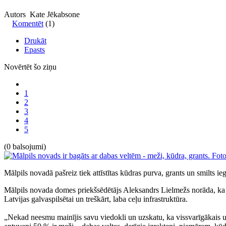
Autors Kate Jēkabsone
Komentēt
(1)
Drukāt
Epasts
Novērtēt šo ziņu
1
2
3
4
5
(0 balsojumi)
Mālpils novadā pašreiz tiek attīstītas kūdras purva, grants un smilts ie
Mālpils novada domes priekšsēdētājs Aleksandrs Lielmežs norāda, ka Māl
Latvijas galvaspilsētai un treškārt, laba ceļu infrastruktūra.
„Nekad neesmu mainījis savu viedokli un uzskatu, ka vissvarīgākais uzņē