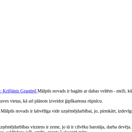
Mālpils novads ir bagāts ar dabas veltēm - meži, kū
guves vietas, kā arī plānots izveidot ģipškartona rūpnīcu.
pils novads ir labvēlīga vide uzņēmējdarbībai, jo, pirmkārt, izdevīgs ģ
mējdarbības virziens ir zeme, jo tā ir cilvēku barotāja, darba devēja. O