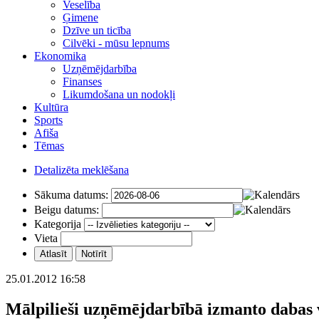
Veselība
Ģimene
Dzīve un ticība
Cilvēki - mūsu lepnums
Ekonomika
Uzņēmējdarbība
Finanses
Likumdošana un nodokļi
Kultūra
Sports
Afiša
Tēmas
Detalizēta meklēšana
Sākuma datums:
Beigu datums:
Kategorija
Vieta
25.01.2012 16:58
Mālpilieši uzņēmējdarbībā izmanto dabas 