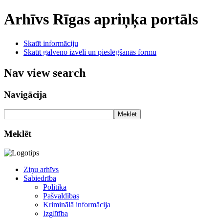
Arhīvs
Rīgas apriņķa portāls
Skatīt informāciju
Skatīt galveno izvēli un pieslēgšanās formu
Nav view search
Navigācija
Meklēt
Meklēt
Ziņu arhīvs
Sabiedrība
Politika
Pašvaldības
Kriminālā informācija
Izglītība