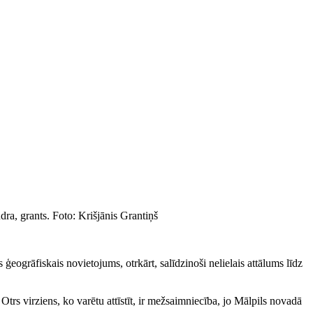
dra, grants. Foto: Krišjānis Grantiņš
eogrāfiskais novietojums, otrkārt, salīdzinoši nelielais attālums līdz
trs virziens, ko varētu attīstīt, ir mežsaimniecība, jo Mālpils novadā