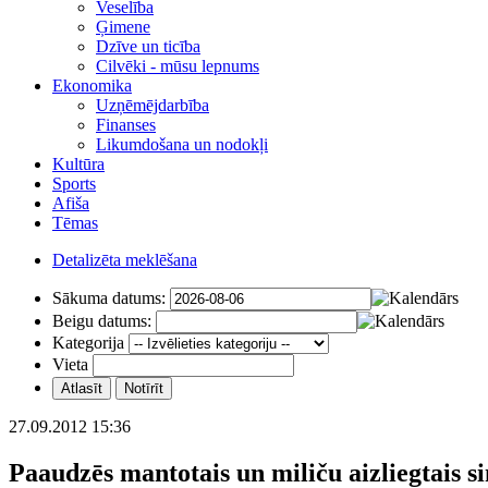
Veselība
Ģimene
Dzīve un ticība
Cilvēki - mūsu lepnums
Ekonomika
Uzņēmējdarbība
Finanses
Likumdošana un nodokļi
Kultūra
Sports
Afiša
Tēmas
Detalizēta meklēšana
Sākuma datums:
Beigu datums:
Kategorija
Vieta
27.09.2012 15:36
Paaudzēs mantotais un miliču aizliegtais si