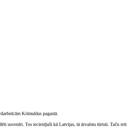
tardarbnīcām Krimuldas pagastā.
 suvenīri. Tos iecienījuši kā Latvijas, tā ārvalstu tūristi. Taču reti