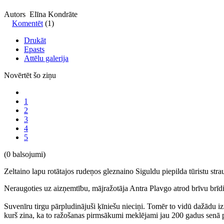
Autors Elīna Kondrāte
Komentēt
(1)
Drukāt
Epasts
Attēlu galerija
Novērtēt šo ziņu
1
2
3
4
5
(0 balsojumi)
Zeltaino lapu rotātajos rudeņos gleznaino Siguldu piepilda tūristu stra
Neraugoties uz aizņemtību, mājražotāja Antra Plavgo atrod brīvu brīdi
Suvenīru tirgu pārpludinājuši ķīniešu nieciņi. Tomēr to vidū dažādu izmē
kurš zina, ka to ražošanas pirmsākumi meklējami jau 200 gadus senā 