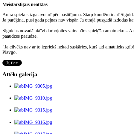
Meistarstiķus neatklās
Antra spieķus izgatavo arī pēc pasūtījuma. Starp kundēm ir arī Sigu
Ja parēķina, pusi gada peļņas nav vispār. Ja otrajā pusgadā izdodas ka
Siguldas novadā aktīvi darbojoties vairs pāris spieķīšu amatnieku – An
paaudzes paaudzē.
"Ja cilvēks nav ar to iepriekš nekad saskāries, kurš tad amatnieks gri
Plavgo.
Attēlu galerija