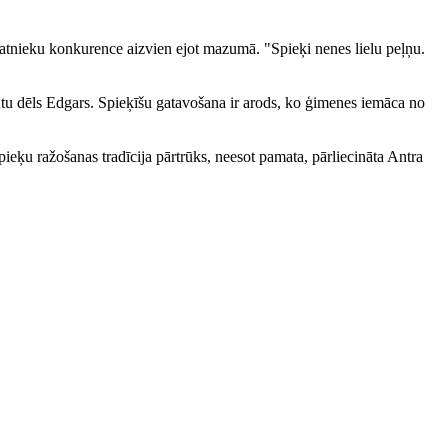
atnieku konkurence aizvien ejot mazumā. "Spieķi nenes lielu peļņu.
antu dēls Edgars. Spieķīšu gatavošana ir arods, ko ģimenes iemāca no
pieķu ražošanas tradīcija pārtrūks, neesot pamata, pārliecināta Antra