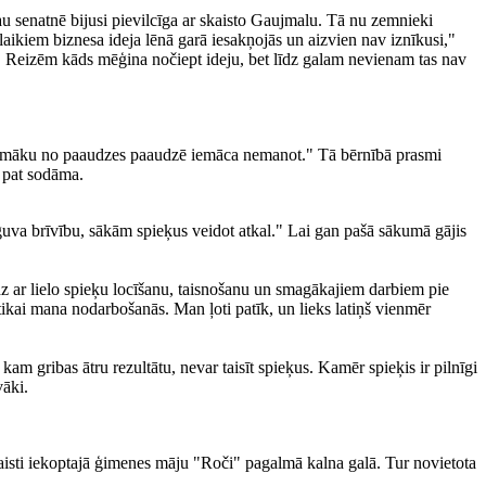
jau senatnē bijusi pievilcīga ar skaisto Gaujmalu. Tā nu zemnieki
m laikiem biznesa ideja lēnā garā iesakņojās un aizvien nav iznīkusi,"
ls. Reizēm kāds mēģina nočiept ideju, bet līdz galam nevienam tas nav
 Šādi māku no paaudzes paaudzē iemāca nemanot." Tā bērnībā prasmi
 pat sodāma.
 atguva brīvību, sākām spieķus veidot atkal." Lai gan pašā sākumā gājis
dz ar lielo spieķu locīšanu, taisnošanu un smagākajiem darbiem pie
tikai mana nodarbošanās. Man ļoti patīk, un lieks latiņš vienmēr
am gribas ātru rezultātu, nevar taisīt spieķus. Kamēr spieķis ir pilnīgi
vāki.
kaisti iekoptajā ģimenes māju "Roči" pagalmā kalna galā. Tur novietota