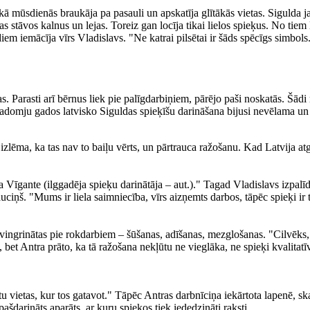
 kā mūsdienās braukāja pa pasauli un apskatīja glītākās vietas. Sigulda 
ldas stāvos kalnus un lejas. Toreiz gan locīja tikai lielos spieķus. No tie
iem iemācīja vīrs Vladislavs. "Ne katrai pilsētai ir šāds spēcīgs simbo
jas. Parasti arī bērnus liek pie palīgdarbiņiem, pārējo paši noskatās.
Padomju gados latvisko Siguldas spieķīšu darināšana bijusi nevēlama un
āki izlēma, ka tas nav to baiļu vērts, un pārtrauca ražošanu. Kad Latvija
Vīgante (ilggadēja spieķu darinātāja – aut.)." Tagad Vladislavs izpalī
iņš. "Mums ir liela saimniecība, vīrs aizņemts darbos, tāpēc spieķi ir 
evingrinātas pie rokdarbiem – šūšanas, adīšanas, mezglošanas. "Cilvēks, k
bet Antra prāto, ka tā ražošana nekļūtu ne vieglāka, ne spieķi kvalitatī
tu vietas, kur tos gatavot." Tāpēc Antras darbnīciņa iekārtota lapenē, s
pašdarināts aparāts, ar kuru spieķos tiek iededzināti raksti.