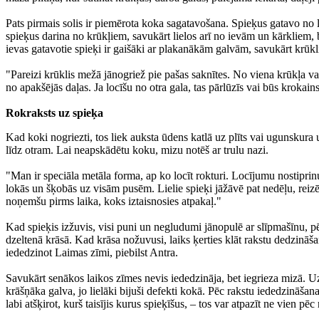
Pats pirmais solis ir piemērota koka sagatavošana. Spieķus gatavo no lo
spieķus darina no krūkļiem, savukārt lielos arī no ievām un kārkliem,
ievas gatavotie spieķi ir gaišāki ar plakanākām galvām, savukārt krūkli
"Pareizi krūklis mežā jānogriež pie pašas saknītes. No viena krūkļa va
no apakšējās daļas. Ja locīšu no otra gala, tas pārlūzīs vai būs krokains
Rokraksts uz spieķa
Kad koki nogriezti, tos liek auksta ūdens katlā uz plīts vai ugunskura
līdz otram. Lai neapskādētu koku, mizu notēš ar trulu nazi.
"Man ir speciāla metāla forma, ap ko locīt rokturi. Locījumu nostiprinu 
lokās un šķobās uz visām pusēm. Lielie spieķi jāžāvē pat nedēļu, reizēm
noņemšu pirms laika, koks iztaisnosies atpakaļ."
Kad spieķis izžuvis, visi puni un negludumi jānopulē ar slīpmašīnu, pē
dzeltenā krāsā. Kad krāsa nožuvusi, laiks ķerties klāt rakstu dedzināša
iededzinot Laimas zīmi, piebilst Antra.
Savukārt senākos laikos zīmes nevis iededzināja, bet iegrieza mizā. U
krāšņāka galva, jo lielāki bijuši defekti kokā. Pēc rakstu iededzināšana
labi atšķirot, kurš taisījis kurus spieķīšus, – tos var atpazīt ne vien pē