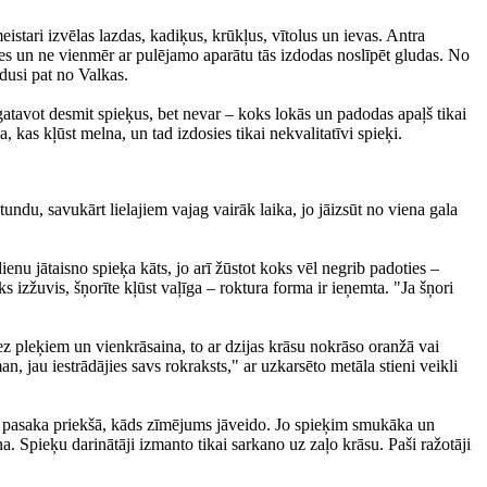
istari izvēlas lazdas, kadiķus, krūkļus, vītolus un ievas. Antra
ies un ne vienmēr ar pulējamo aparātu tās izdodas noslīpēt gludas. No
edusi pat no Valkas.
gatavot desmit spieķus, bet nevar – koks lokās un padodas apaļš tikai
, kas kļūst melna, un tad izdosies tikai nekvalitatīvi spieķi.
ndu, savukārt lielajiem vajag vairāk laika, jo jāizsūt no viena gala
ienu jātaisno spieķa kāts, jo arī žūstot koks vēl negrib padoties –
 izžuvis, šņorīte kļūst vaļīga – roktura forma ir ieņemta. "Ja šņori
ez pleķiem un vienkrāsaina, to ar dzijas krāsu nokrāso oranžā vai
, jau iestrādājies savs rokraksts," ar uzkarsēto metāla stieni veikli
efu pasaka priekšā, kāds zīmējums jāveido. Jo spieķim smukāka un
na. Spieķu darinātāji izmanto tikai sarkano uz zaļo krāsu. Paši ražotāji