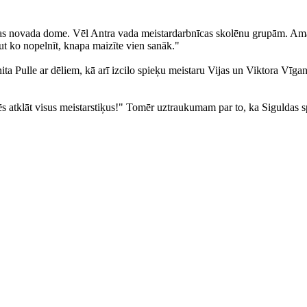
ldas novada dome. Vēl Antra vada meistardarbnīcas skolēnu grupām. Am
ut ko nopelnīt, knapa maizīte vien sanāk."
ita Pulle ar dēliem, kā arī izcilo spieķu meistaru Vijas un Viktora Vīg
bēs atklāt visus meistarstiķus!" Tomēr uztraukumam par to, ka Siguldas s