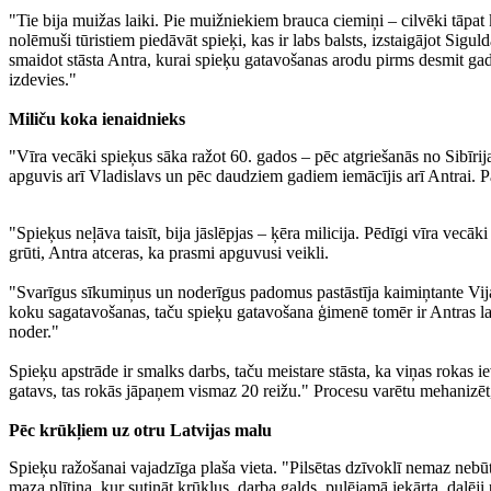
"Tie bija muižas laiki. Pie muižniekiem brauca ciemiņi – cilvēki tāpat
nolēmuši tūristiem piedāvāt spieķi, kas ir labs balsts, izstaigājot Sigu
smaidot stāsta Antra, kurai spieķu gatavošanas arodu pirms desmit gad
izdevies."
Miliču koka ienaidnieks
"Vīra vecāki spieķus sāka ražot 60. gados – pēc atgriešanās no Sibīri
apguvis arī Vladislavs un pēc daudziem gadiem iemācījis arī Antrai. 
"Spieķus neļāva taisīt, bija jāslēpjas – ķēra milicija. Pēdīgi vīra vec
grūti, Antra atceras, ka prasmi apguvusi veikli.
"Svarīgus sīkumiņus un noderīgus padomus pastāstīja kaimiņtante Vija 
koku sagatavošanas, taču spieķu gatavošana ģimenē tomēr ir Antras lauc
noder."
Spieķu apstrāde ir smalks darbs, taču meistare stāsta, ka viņas rokas i
gatavs, tas rokās jāpaņem vismaz 20 reižu." Procesu varētu mehanizēt, 
Pēc krūkļiem uz otru Latvijas malu
Spieķu ražošanai vajadzīga plaša vieta. "Pilsētas dzīvoklī nemaz nebū
maza plītiņa, kur sutināt krūkļus, darba galds, pulējamā iekārta, daļēji 