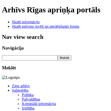
Arhīvs
Rīgas apriņķa portāls
Skatīt informāciju
Skatīt galveno izvēli un pieslēgšanās formu
Nav view search
Navigācija
Meklēt
Meklēt
Ziņu arhīvs
Sabiedrība
Politika
Pašvaldības
Kriminālā informācija
Izglītība