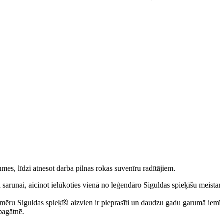
umes, līdzi atnesot darba pilnas rokas suvenīru radītājiem.
 sarunai, aicinot ielūkoties vienā no leģendāro Siguldas spieķīšu meis
ru Siguldas spieķīši aizvien ir pieprasīti un daudzu gadu garumā iemīlēti
pagātnē.