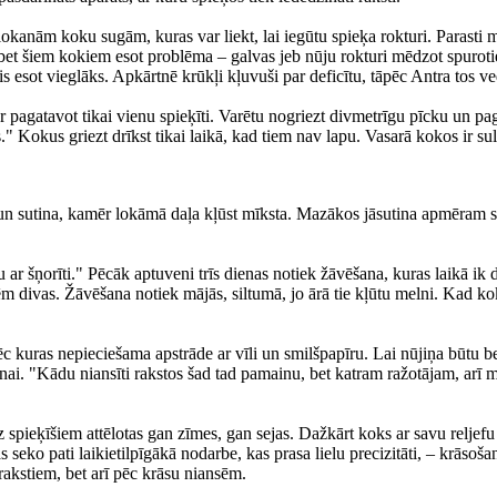
kanām koku sugām, kuras var liekt, lai iegūtu spieķa rokturi. Parasti me
 bet šiem kokiem esot problēma – galvas jeb nūju rokturi mēdzot spurot
s esot vieglāks. Apkārtnē krūkļi kļuvuši par deficītu, tāpēc Antra tos v
r pagatavot tikai vienu spieķīti. Varētu nogriezt divmetrīgu pīcku un pa
." Kokus griezt drīkst tikai laikā, kad tiem nav lapu. Vasarā kokos ir sula
 un sutina, kamēr lokāmā daļa kļūst mīksta. Mazākos jāsutina apmēram stu
ar šņorīti." Pēcāk aptuveni trīs dienas notiek žāvēšana, kuras laikā ik d
 divas. Žāvēšana notiek mājās, siltumā, jo ārā tie kļūtu melni. Kad koks
c kuras nepieciešama apstrāde ar vīli un smilšpapīru. Lai nūjiņa būtu b
nai. "Kādu niansīti rakstos šad tad pamainu, bet katram ražotājam, arī man
z spieķīšiem attēlotas gan zīmes, gan sejas. Dažkārt koks ar savu relj
s seko pati laikietilpīgākā nodarbe, kas prasa lielu precizitāti, – krāsoša
c rakstiem, bet arī pēc krāsu niansēm.