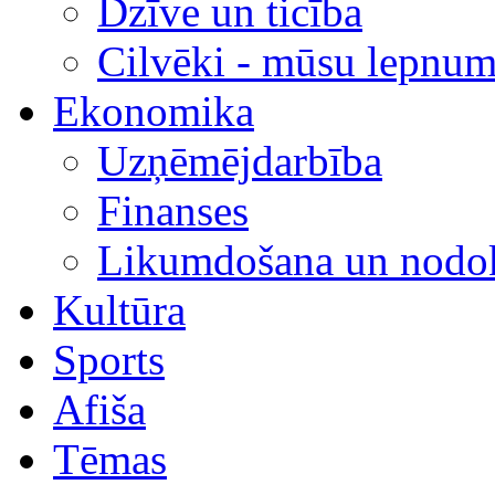
Dzīve un ticība
Cilvēki - mūsu lepnum
Ekonomika
Uzņēmējdarbība
Finanses
Likumdošana un nodok
Kultūra
Sports
Afiša
Tēmas