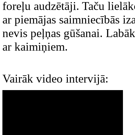
foreļu audzētāji. Taču lielā
ar piemājas saimniecībās iz
nevis peļņas gūšanai. Labāk
ar kaimiņiem.
Vairāk video intervijā: