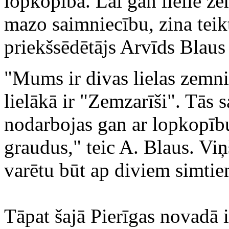
lopkopība. Lai gan lielie zem
mazo saimniecību, zina tei
priekšsēdētājs Arvīds Blaus
"Mums ir divas lielas zemn
lielākā ir "Zemzarīši". Tās
nodarbojas gan ar lopkopīb
graudus," teic A. Blaus. Viņ
varētu būt ap diviem simtie
Tāpat šajā Pierīgas novadā 