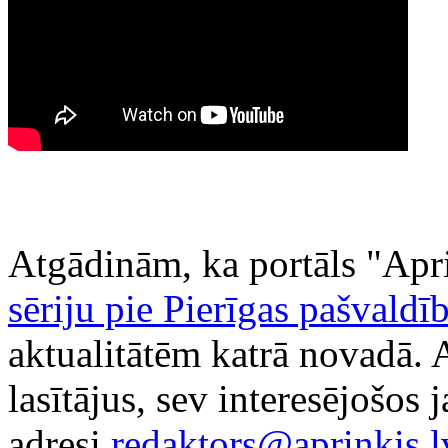
Atgādinām, ka portāls "Apr
sēriju pie Pierīgas pašvaldī
aktualitātēm katrā novadā. A
lasītājus, sev interesējošos
adresi
redaktors@aprinkis.l