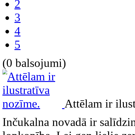
2
3
4
5
(0 balsojumi)
Attēlam ir ilus
Inčukalna novadā ir salīdzin