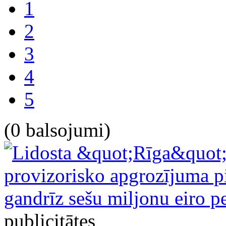
1
2
3
4
5
(0 balsojumi)
publicitātes