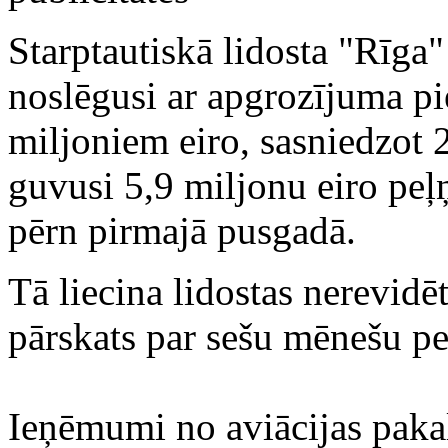
Starptautiskā lidosta "Rīga
noslēgusi ar apgrozījuma p
miljoniem eiro, sasniedzot 2
guvusi 5,9 miljonu eiro peļņ
pērn pirmajā pusgadā.
Tā liecina lidostas nerevidēt
pārskats par sešu mēnešu pe
Ieņēmumi no aviācijas paka