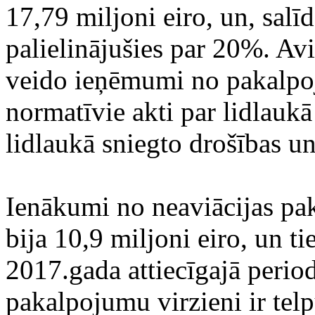
17,79 miljoni eiro, un, salīd
palielinājušies par 20%. Av
veido ieņēmumi no pakalpo
normatīvie akti par lidlau
lidlaukā sniegto drošības 
Ienākumi no neaviācijas pa
bija 10,9 miljoni eiro, un ti
2017.gada attiecīgajā period
pakalpojumu virzieni ir tel