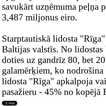
savukārt uzņēmuma peļņa pi
3,487 miljonus eiro.
Starptautiskā lidosta "Rīga"
Baltijas valstīs. No lidosta
doties uz gandrīz 80, bet 2
galamērķiem, ko nodrošina 
lidosta "Rīga" apkalpoja va
pasažieru - 45% no kopējā Ba