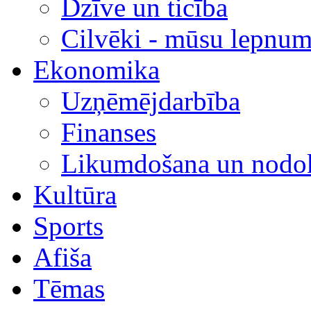
Dzīve un ticība
Cilvēki - mūsu lepnum
Ekonomika
Uzņēmējdarbība
Finanses
Likumdošana un nodok
Kultūra
Sports
Afiša
Tēmas