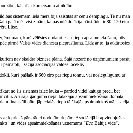
audzību, kā arī ar komersantu atbildību.
ldības sistēmām lielā mērā bija saistītas ar cenu dempingu. Te nu man
Galu galā mēs visi zinām, ka pasaulē dotācija pārstrādei ir 80–120 eiro
svēra Lūse.
"Uzņēmumam, kurš vēlēsies nodaroties ar riepu apsaimniekošanu, būs
c pirmā Valsts vides dienesta pieprasījuma. Līdz ar to, ja atkārtosies
, kuriem nav skaidra biznesa plāna. Šajā nozarē no uzņēmumiem prasīt
ir pamatoti," sacīja asociācijas valdes locekle.
dokli, kurš pašlaik ir 660 eiro par riepu tonnu, vai noslēgt līgumu ar
žkārt no šīs sistēmas izlec laukā – pārdod videi kaitīgu preci, bet
r citur. Arī šajā gadījumā riepu tālākajai apsaimniekošanai domātā
ņiem finansiāli būtu jāpiedalās riepu tālākajā apsaimniekošanā," sacīja
s ar iepriekš pārstrādei nodotām riepām. Asociācijā ir apvienojušies
s punkts" un vides apsaimniekošanas uzņēmums "
Eco
Baltija vide".