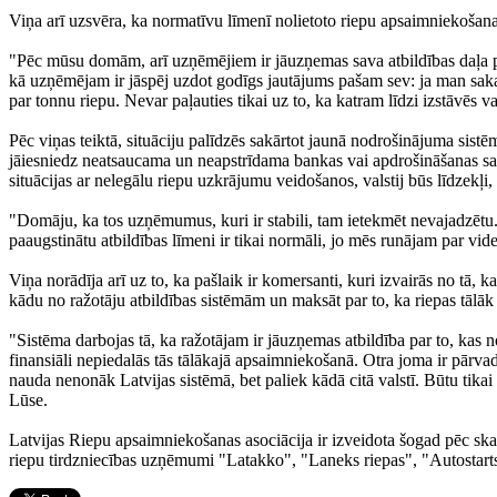
Viņa arī uzsvēra, ka normatīvu līmenī nolietoto riepu apsaimniekošanas
"Pēc mūsu domām, arī uzņēmējiem ir jāuzņemas sava atbildības daļa pa
kā uzņēmējam ir jāspēj uzdot godīgs jautājums pašam sev: ja man saka, 
par tonnu riepu. Nevar paļauties tikai uz to, ka katram līdzi izstāvēs va
Pēc viņas teiktā, situāciju palīdzēs sakārtot jaunā nodrošinājuma si
jāiesniedz neatsaucama un neapstrīdama bankas vai apdrošināšanas sabie
situācijas ar nelegālu riepu uzkrājumu veidošanos, valstij būs līdzekļi,
"Domāju, ka tos uzņēmumus, kuri ir stabili, tam ietekmēt nevajadzētu
paaugstinātu atbildības līmeni ir tikai normāli, jo mēs runājam par videi
Viņa norādīja arī uz to, ka pašlaik ir komersanti, kuri izvairās no tā, 
kādu no ražotāju atbildības sistēmām un maksāt par to, ka riepas tālāk
"Sistēma darbojas tā, ka ražotājam ir jāuzņemas atbildība par to, kas no
finansiāli nepiedalās tās tālākajā apsaimniekošanā. Otra joma ir pārv
nauda nenonāk Latvijas sistēmā, bet paliek kādā citā valstī. Būtu tika
Lūse.
Latvijas Riepu apsaimniekošanas asociācija ir izveidota šogad pēc skan
riepu tirdzniecības uzņēmumi "Latakko", "Laneks riepas", "Autostart