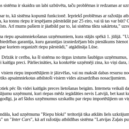
 sistēma ir skaidra un labi uzbūvēta, taču problēmas ir redzamas ar uzr
r to, kā sistēma kopumā funkcionē. Iepriekš problēmas ar ražotāju atbi
ka tonnu riepu ir iespējams pārstrādāt par 25 eiro, vai tā tas var būt? 
lsts. Arī mums pašiem ir jāatbild par to, lai sistēma tiktu sakārtota," uz
stēma riepu apsaimniekošanas uzņēmumiem, kura stājās spēkā 1. jūlijā. 
drības garantija, kuru garantijas izsniedzējam būs pienākums īstenot pē
 par kuriem organizēt riepu pārstrādi," atgādināja Lūse.
. Drīzāk ir cerība, ka šī sistēma no tirgus izstums šaubīgus uzņēmumus
 kaitīgu preci. Pārliecināties, ka konkrētie uzņēmēji zina, ko viņi dara, 
ka visiem riepu importētājiem ir jāizvēlas, vai nu maksāt dabas resursu no
 tiks apsaimniekotas atbilstoši visiem vides aizsardzības nosacījumiem.
tiek pēc šīs videi kaitīgās preces lietošanas beigām. Interneta veikali da
adājumu uzņēmumi, kuri riepas mēdz iegādāties nevis Latvijā, bet kaut ku
i godīgi, ja arī šādus uzņēmumus uzskatītu par riepu importētājiem un vi
dāla, kad uzņēmuma "Riepu bloki" teritorijā tika atklāts liels uzkrājum
s" un "
Inter Cars
", kā arī ražotāju atbildības sistēma "Latvijas Zaļai