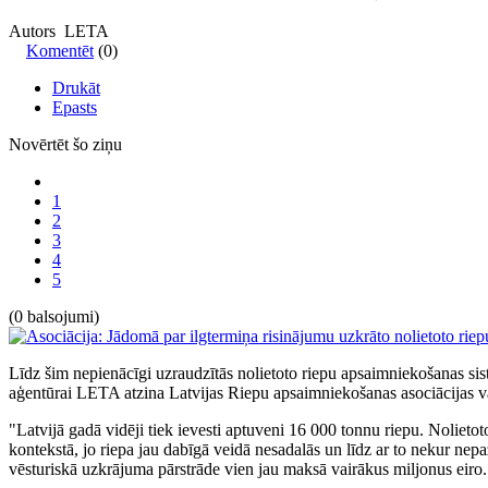
Autors LETA
Komentēt
(0)
Drukāt
Epasts
Novērtēt šo ziņu
1
2
3
4
5
(0 balsojumi)
Līdz šim nepienācīgi uzraudzītās nolietoto riepu apsaimniekošanas sist
aģentūrai LETA atzina Latvijas Riepu apsaimniekošanas asociācijas v
"Latvijā gadā vidēji tiek ievesti aptuveni 16 000 tonnu riepu. Nolieto
kontekstā, jo riepa jau dabīgā veidā nesadalās un līdz ar to nekur nep
vēsturiskā uzkrājuma pārstrāde vien jau maksā vairākus miljonus eiro. 