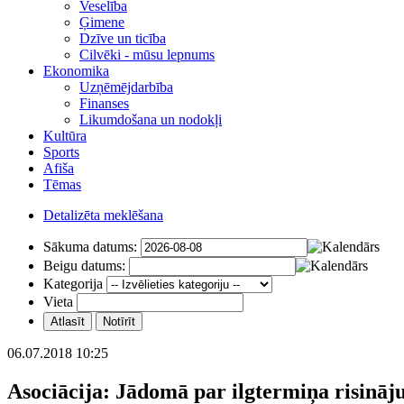
Veselība
Ģimene
Dzīve un ticība
Cilvēki - mūsu lepnums
Ekonomika
Uzņēmējdarbība
Finanses
Likumdošana un nodokļi
Kultūra
Sports
Afiša
Tēmas
Detalizēta meklēšana
Sākuma datums:
Beigu datums:
Kategorija
Vieta
06.07.2018 10:25
Asociācija: Jādomā par ilgtermiņa risināj