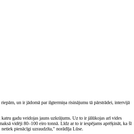
iepām, un ir jādomā par ilgtermiņa risinājumu tā pārstrādei, intervijā
 katru gadu veidojas jauns uzkrājums. Uz to ir jālūkojas arī vides
aksā vidēji 80–100 eiro tonnā. Līdz ar to ir iespējams aprēķināt, ka šī
 netiek pienācīgi uzraudzīta," norādīja Lūse.