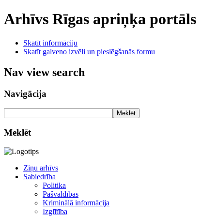
Arhīvs
Rīgas apriņķa portāls
Skatīt informāciju
Skatīt galveno izvēli un pieslēgšanās formu
Nav view search
Navigācija
Meklēt
Meklēt
Ziņu arhīvs
Sabiedrība
Politika
Pašvaldības
Kriminālā informācija
Izglītība