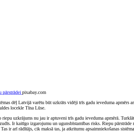
pixabay.com
ēmas dēļ Latvijā varētu būt uzkrāts vidēji trīs gadu ieveduma apmērs ar r
aldes locekle Tīna Lūse.
to riepu uzkrājums nu jau ir aptuveni trīs gadu ieveduma apmērā. Turklāt
azudīs. Ir kaitīgo izgarojumu un ugunsbīstamības risks. Riepu pārstrāde m
Tas ir arī rādītājs, cik maksā tas, ja atkritumu apsaimniekošanas sistēma