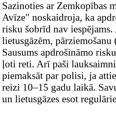
Sazinoties ar Zemkopības m
Avīze" noskaidroja, ka apdr
risku šobrīd nav iespējams. 
lietusgāzēm, pārziemošanu 
Sausums apdrošināmo risku sa
ļoti reti. Arī paši lauksaimn
piemaksāt par polisi, ja attie
reizi 10–15 gadu laikā. Sav
un lietusgāzes esot regulārie