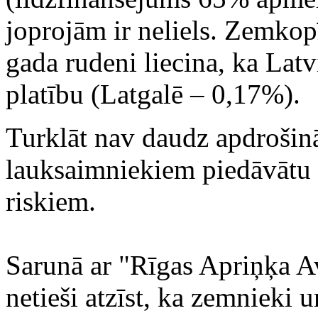
joprojām ir neliels. Zemkopī
gada rudeni liecina, ka Latv
platību (Latgalē – 0,17%).
Turklāt nav daudz apdrošin
lauksaimniekiem piedāvātu a
riskiem.
Sarunā ar "Rīgas Apriņķa A
netieši atzīst, ka zemnieki 