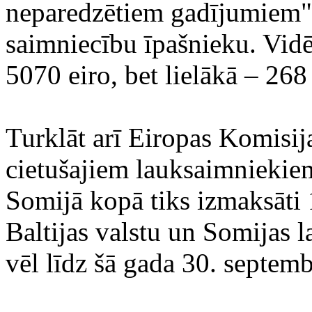
neparedzētiem gadījumiem"
saimniecību īpašnieku. Vid
5070 eiro, bet lielākā – 268
Turklāt arī Eiropas Komisij
cietušajiem lauksaimniekiem
Somijā kopā tiks izmaksāti 1
Baltijas valstu un Somijas 
vēl līdz šā gada 30. septem