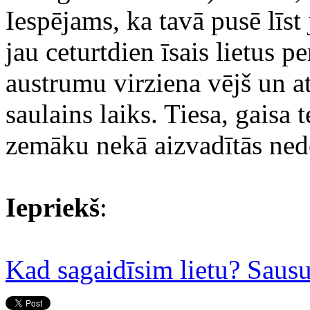
Iespējams, ka tavā pusē līst
jau ceturtdien īsais lietus pe
austrumu virziena vējš un a
saulains laiks. Tiesa, gaisa
zemāku nekā aizvadītās nedē
Iepriekš
:
Kad sagaidīsim lietu? Saus