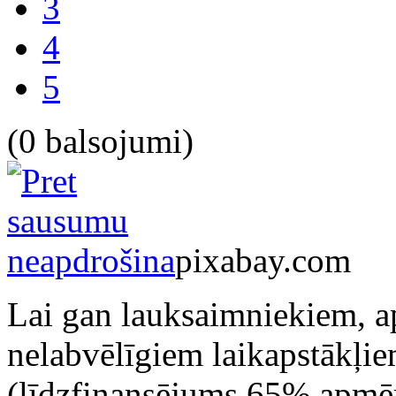
3
4
5
(0 balsojumi)
pixabay.com
Lai gan lauksaimniekiem, ap
nelabvēlīgiem laikapstākļiem
(līdzfinansējums 65% apmērā