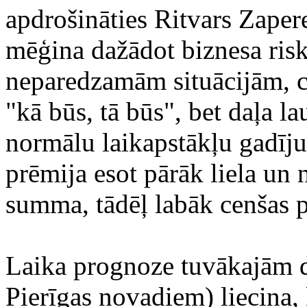
apdrošināties Ritvars Zaper
mēģina dažādot biznesa risku
neparedzamām situācijām, ci
"kā būs, tā būs", bet daļa l
normālu laikapstākļu gadīj
prēmija esot pārāk liela un 
summa, tādēļ labāk cenšas p
Laika prognoze tuvākajām di
Pierīgas novadiem) liecina, 