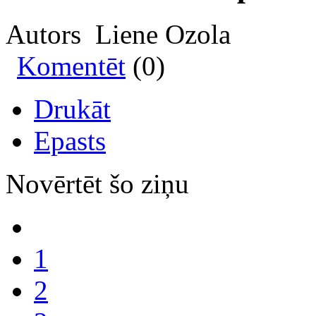
Autors Liene Ozola
Komentēt
(0)
Drukāt
Epasts
Novērtēt šo ziņu
1
2