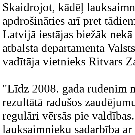
Skaidrojot, kādēļ lauksaimn
apdrošināties arī pret tādie
Latvijā iestājas biežāk nek
atbalsta departamenta Valst
vadītāja vietnieks Ritvars Z
"Līdz 2008. gada rudenim n
rezultātā radušos zaudējum
regulāri vērsās pie valdības
lauksaimnieku sadarbība ar