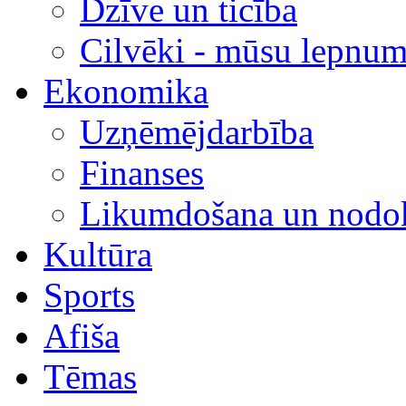
Dzīve un ticība
Cilvēki - mūsu lepnum
Ekonomika
Uzņēmējdarbība
Finanses
Likumdošana un nodok
Kultūra
Sports
Afiša
Tēmas