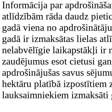
Informācija par apdrošināš
atlīdzībām rāda daudz pieti
gadā viena no apdrošinātāj
gadā ir izmaksātas lielas a
nelabvēlīgie laikapstākļi ir
zaudējumus esot cietusi gan
apdrošinājušas savus sējumu
hektāru platībā izpostītiem
lauksaimniekiem izmaksāti 