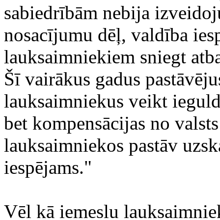
sabiedrībām nebija izveido
nosacījumu dēļ, valdība ies
lauksaimniekiem sniegt atb
Šī vairākus gadus pastāvēju
lauksaimniekus veikt iegul
bet kompensācijas no valsts
lauksaimniekos pastāv uzska
iespējams."
Vēl kā iemeslu lauksaimnieku