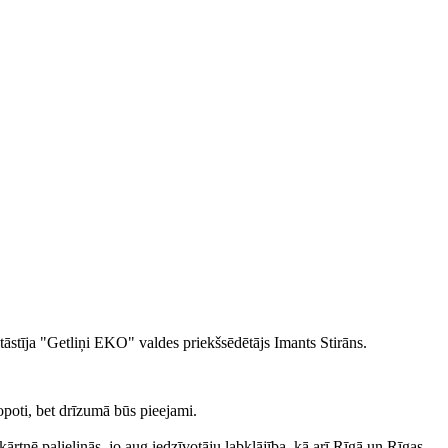
āstīja "Getliņi EKO" valdes priekšsēdētājs Imants Stirāns.
kopoti, bet drīzumā būs pieejami.
tnē palielinās, jo aug iedzīvotāju labklājība, kā arī Rīgā un Rīgas