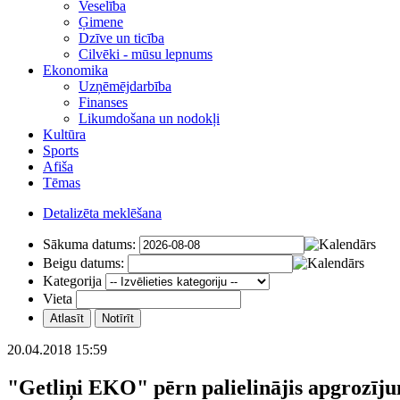
Veselība
Ģimene
Dzīve un ticība
Cilvēki - mūsu lepnums
Ekonomika
Uzņēmējdarbība
Finanses
Likumdošana un nodokļi
Kultūra
Sports
Afiša
Tēmas
Detalizēta meklēšana
Sākuma datums:
Beigu datums:
Kategorija
Vieta
20.04.2018 15:59
"Getliņi EKO" pērn palielinājis apgrozīj