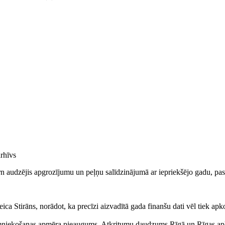
arhīvs
audzējis apgrozījumu un peļņu salīdzinājumā ar iepriekšējo gadu, past
eica Stirāns, norādot, ka precīzi aizvadītā gada finanšu dati vēl tiek ap
saimniekošanas apmēra pieaugums. Atkritumu daudzums Rīgā un Rīgas apkār