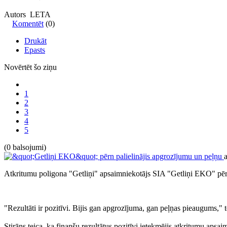
Autors LETA
Komentēt
(0)
Drukāt
Epasts
Novērtēt šo ziņu
1
2
3
4
5
(0 balsojumi)
Atkritumu poligona "Getliņi" apsaimniekotājs SIA "Getliņi EKO" pērn 
"Rezultāti ir pozitīvi. Bijis gan apgrozījuma, gan peļņas pieaugums," t
Stirāns teica, ka finanšu rezultātus pozitīvi ietekmējis atkritumu ap