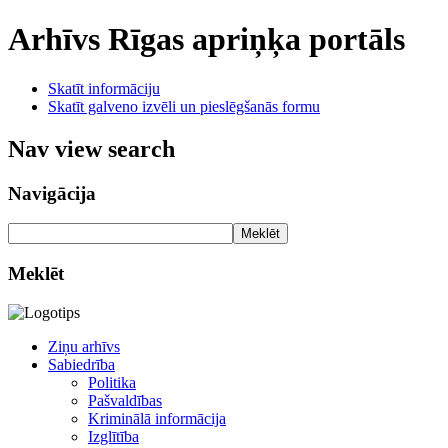
Arhīvs
Rīgas apriņķa portāls
Skatīt informāciju
Skatīt galveno izvēli un pieslēgšanās formu
Nav view search
Navigācija
Meklēt
Meklēt
Ziņu arhīvs
Sabiedrība
Politika
Pašvaldības
Kriminālā informācija
Izglītība