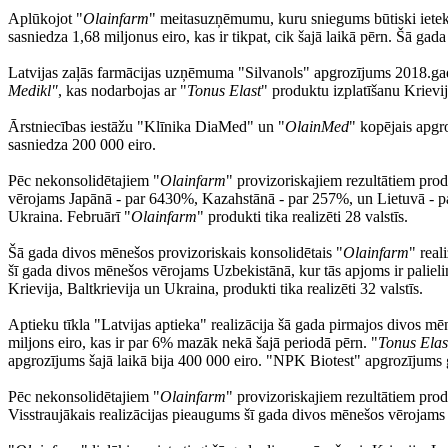
Aplūkojot "
Olainfarm
" meitasuzņēmumu, kuru sniegums būtiski ietekmē
sasniedza 1,68 miljonus eiro, kas ir tikpat, cik šajā laikā pērn. Šā gad
Latvijas zaļās farmācijas uzņēmuma "Silvanols" apgrozījums 2018.gada 
Medikl"
, kas nodarbojas ar "
Tonus Elast
" produktu izplatīšanu Krievij
Ārstniecības iestāžu "Klīnika DiaMed" un "
OlainMed
" kopējais apgro
sasniedza 200 000 eiro.
Pēc nekonsolidētajiem "
Olainfarm
" provizoriskajiem rezultātiem prod
vērojams Japānā - par 6430%, Kazahstānā - par 257%, un Lietuvā - par 
Ukraina. Februārī "
Olainfarm
" produkti tika realizēti 28 valstīs.
Šā gada divos mēnešos provizoriskais konsolidētais "
Olainfarm
" real
šī gada divos mēnešos vērojams Uzbekistānā, kur tās apjoms ir paliel
Krievija, Baltkrievija un Ukraina, produkti tika realizēti 32 valstīs.
Aptieku tīkla "Latvijas aptieka" realizācija šā gada pirmajos divos mē
miljons eiro, kas ir par 6% mazāk nekā šajā periodā pērn. "
Tonus Ela
apgrozījums šajā laikā bija 400 000 eiro. "NPK Biotest" apgrozījums
Pēc nekonsolidētajiem "
Olainfarm
" provizoriskajiem rezultātiem prod
Visstraujākais realizācijas pieaugums šī gada divos mēnešos vērojams