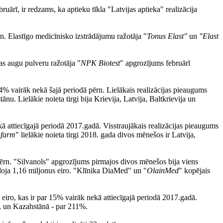
rī, ir redzams, ka aptieku tīkla "Latvijas aptieka" realizācija
n. Elastīgo medicīnisko izstrādājumu ražotāja "
Tonus Elast"
un
"Elast
bas augu pulveru ražotāja "
NPK Biotest
" apgrozījums februārī
 44% vairāk nekā šajā periodā pērn. Lielākais realizācijas pieaugums
 Lielākie noieta tirgi bija Krievija, Latvija, Baltkrievija un
kā attiecīgajā periodā 2017.gadā. Visstraujākais realizācijas pieaugums
nfarm
" lielākie noieta tirgi 2018. gada divos mēnešos ir Latvija,
 pērn. "Silvanols" apgrozījums pirmajos divos mēnešos bija viens
doja 1,16 miljonus eiro. "Klīnika DiaMed" un "
OlainMed
" kopējais
eiro, kas ir par 15% vairāk nekā attiecīgajā periodā 2017.gadā.
%, un Kazahstānā - par 211%.