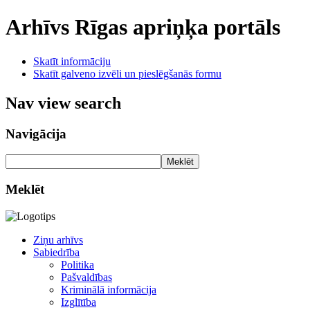
Arhīvs
Rīgas apriņķa portāls
Skatīt informāciju
Skatīt galveno izvēli un pieslēgšanās formu
Nav view search
Navigācija
Meklēt
Meklēt
Ziņu arhīvs
Sabiedrība
Politika
Pašvaldības
Kriminālā informācija
Izglītība