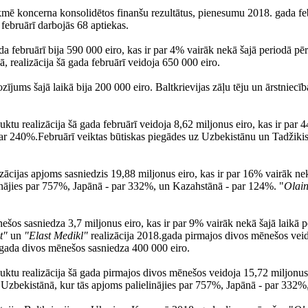
 koncerna konsolidētos finanšu rezultātus, pienesumu 2018. gada februā
a februārī darbojās 68 aptiekas.
februārī bija 590 000 eiro, kas ir par 4% vairāk nekā šajā periodā pēr
ā, realizācija šā gada februārī veidoja 650 000 eiro.
zījums šajā laikā bija 200 000 eiro. Baltkrievijas zāļu tēju un ārstniecī
uktu realizācija šā gada februārī veidoja 8,62 miljonus eiro, kas ir par
240%.Februārī veiktas būtiskas piegādes uz Uzbekistānu un Tadžikistānu.
izācijas apjoms sasniedzis 19,88 miljonus eiro, kas ir par 16% vairāk ne
inājies par 757%, Japānā - par 332%, un Kazahstānā - par 124%. "
Olai
nešos sasniedza 3,7 miljonus eiro, kas ir par 9% vairāk nekā šajā laikā
st"
un
"Elast Medikl"
realizācija 2018.gada pirmajos divos mēnešos vei
 gada divos mēnešos sasniedza 400 000 eiro.
uktu realizācija šā gada pirmajos divos mēnešos veidoja 15,72 miljonus 
 Uzbekistānā, kur tās apjoms palielinājies par 757%, Japānā - par 332