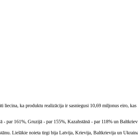
ti liecina, ka produktu realizācija ir sasniegusi 10,69 miljonus eiro, ka
ā - par 161%, Gruzijā - par 155%, Kazahstānā - par 118% un Baltkrievij
nu. Lielākie noieta tirgi bija Latvija, Krievija, Baltkrievija un Ukraina