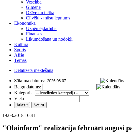
Veselība
Ģimene
Dzīve un ticība
Cilvēki - mūsu lepnums
Ekonomika
Uzņēmējdarbība
Finanses
Likumdošana un nodokļi
Kultūra
Sports
Afiša
Tēmas
Detalizēta meklēšana
Sākuma datums:
Beigu datums:
Kategorija
Vieta
19.03.2018 16:41
"Olainfarm" realizācija februārī augusi 