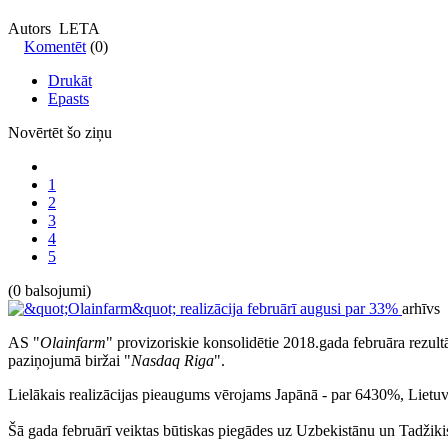
Autors LETA
Komentēt
(0)
Drukāt
Epasts
Novērtēt šo ziņu
1
2
3
4
5
(0 balsojumi)
arhīvs
AS "
Olainfarm
" provizoriskie konsolidētie 2018.gada februāra rezultā
paziņojumā biržai "
Nasdaq Riga
".
Lielākais realizācijas pieaugums vērojams Japānā - par 6430%, Lietuv
Šā gada februārī veiktas būtiskas piegādes uz Uzbekistānu un Tadžikistā