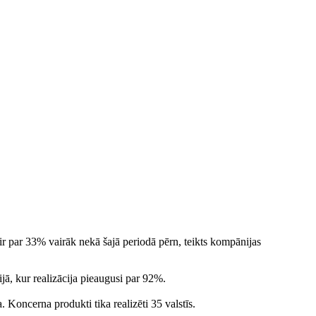
s ir par 33% vairāk nekā šajā periodā pērn, teikts kompānijas
ā, kur realizācija pieaugusi par 92%.
. Koncerna produkti tika realizēti 35 valstīs.