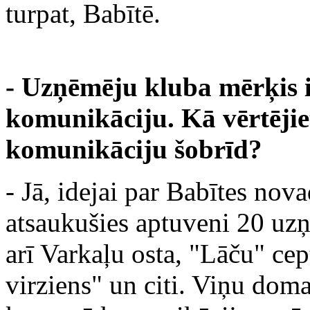
turpat, Babītē.
- Uzņēmēju kluba mērķis i
komunikāciju. Kā vērtējie
komunikāciju šobrīd?
- Jā, idejai par Babītes no
atsaukušies aptuveni 20 uz
arī Varkaļu osta, "Lāču" cep
virziens" un citi. Viņu doma