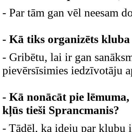
- Par tām gan vēl neesam d
- Kā tiks organizēts klub
- Gribētu, lai ir gan sanāksm
pievērsīsimies iedzīvotāju 
- Kā nonācāt pie lēmuma, 
kļūs tieši Sprancmanis?
- Tādēļ, ka ideju par klubu i