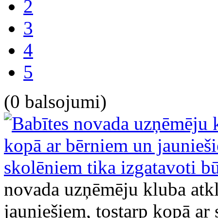
2
3
4
5
(0 balsojumi)
novada uzņēmēju kluba atkl
jauniešiem, tostarp kopā ar 