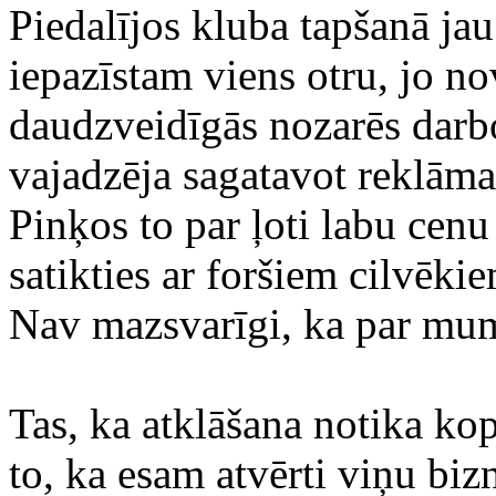
Piedalījos kluba tapšanā jau
iepazīstam viens otru, jo nov
daudzveidīgās nozarēs darb
vajadzēja sagatavot reklāmas
Pinķos to par ļoti labu cenu 
satikties ar foršiem cilvēki
Nav mazsvarīgi, ka par mums
Tas, ka atklāšana notika kop
to, ka esam atvērti viņu biz