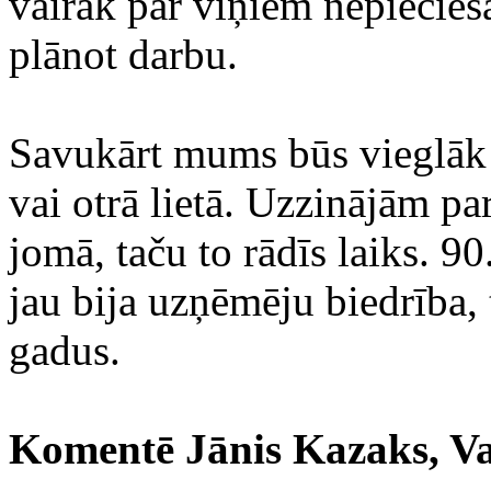
vairāk par viņiem nepiecie
plānot darbu.
Savukārt mums būs vieglāk 
vai otrā lietā. Uzzinājām pa
jomā, taču to rādīs laiks. 
jau bija uzņēmēju biedrība, 
gadus.
Komentē Jānis Kazaks, Va