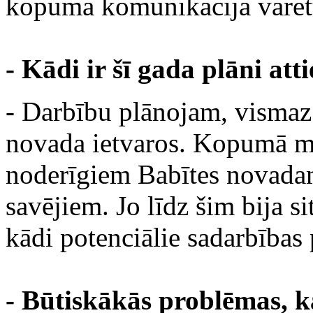
kopumā komunikācija varētu
- Kādi ir šī gada plāni at
- Darbību plānojam, vismaz 
novada ietvaros. Kopumā mē
noderīgiem Babītes novadam
savējiem. Jo līdz šim bija s
kādi potenciālie sadarbības 
- Būtiskākās problēmas, k