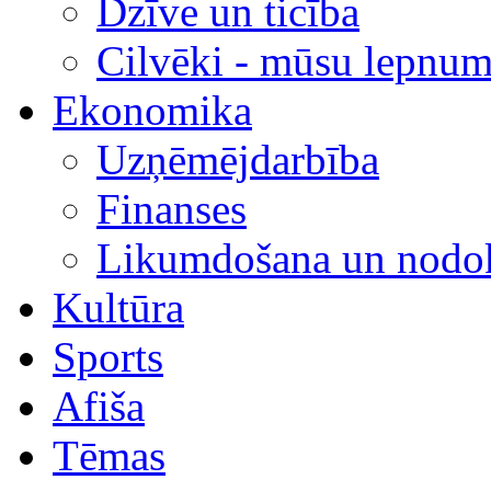
Dzīve un ticība
Cilvēki - mūsu lepnum
Ekonomika
Uzņēmējdarbība
Finanses
Likumdošana un nodok
Kultūra
Sports
Afiša
Tēmas