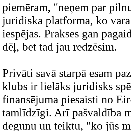
piemēram, "neņem par pilnu"
juridiska platforma, ko var
iespējas. Prakses gan paga
dēļ, bet tad jau redzēsim.
Privāti savā starpā esam paz
klubs ir lielāks juridisks spē
finansējuma piesaisti no Ei
tamlīdzīgi. Arī pašvaldība m
degunu un teiktu, "ko jūs mu