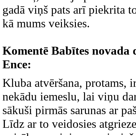
gadā viņš pats arī piekrita t
kā mums veiksies.
Komentē Babītes novada d
Ence:
Kluba atvēršana, protams, i
nekādu iemeslu, lai viņu dar
sākuši pirmās sarunas ar pa
Līdz ar to veidosies atgrie