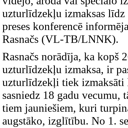
vidējo, aroda vai speciālo i
uzturlīdzekļu izmaksas līd
preses konferencē informēja 
Rasnačs (VL-TB/LNNK).
Rasnačs norādīja, ka kopš 2
uzturlīdzekļu izmaksa, ir pa
uzturlīdzekļi tiek izmaksāti 
sasniedz 18 gadu vecumu, tā
tiem jauniešiem, kuri turpin
augstāko, izglītību. No 1. s