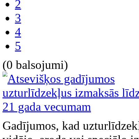
2
3
4
5
(0 balsojumi)
Gadījumos, kad uzturlīdzek