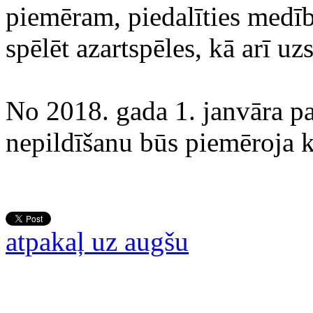
piemēram, piedalīties medī
spēlēt azartspēles, kā arī uz
No 2018. gada 1. janvāra 
nepildīšanu būs piemēroja k
atpakaļ uz augšu