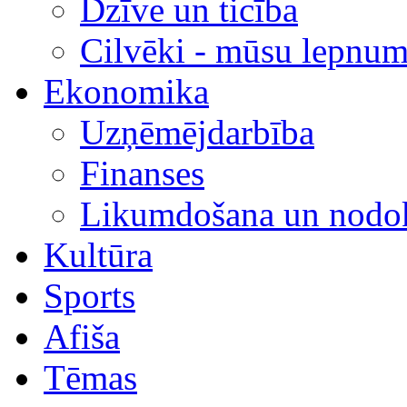
Dzīve un ticība
Cilvēki - mūsu lepnum
Ekonomika
Uzņēmējdarbība
Finanses
Likumdošana un nodok
Kultūra
Sports
Afiša
Tēmas