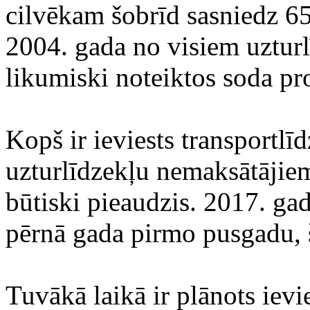
cilvēkam šobrīd sasniedz 65
2004. gada no visiem uzturl
likumiski noteiktos soda pro
Kopš ir ieviests transportlī
uzturlīdzekļu nemaksātājiem
būtiski pieaudzis. 2017. gad
pērnā gada pirmo pusgadu, 
Tuvākā laikā ir plānots ievi