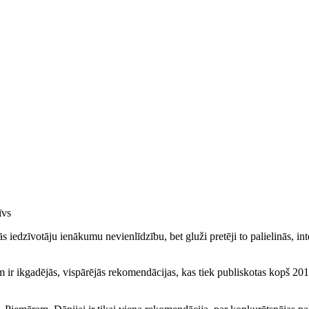
īvs
 iedzīvotāju ienākumu nevienlīdzību, bet gluži pretēji to palielinās, in
 ir ikgadējās, vispārējās rekomendācijas, kas tiek publiskotas kopš 20