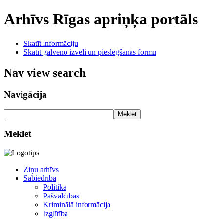
Arhīvs
Rīgas apriņķa portāls
Skatīt informāciju
Skatīt galveno izvēli un pieslēgšanās formu
Nav view search
Navigācija
Meklēt
Meklēt
Ziņu arhīvs
Sabiedrība
Politika
Pašvaldības
Kriminālā informācija
Izglītība