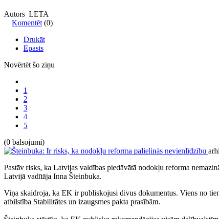
Autors LETA
Komentēt
(0)
Drukāt
Epasts
Novērtēt šo ziņu
1
2
3
4
5
(0 balsojumi)
arh
Pastāv risks, ka Latvijas valdības piedāvātā nodokļu reforma nemazinās
Latvijā vadītāja Inna Šteinbuka.
Viņa skaidroja, ka EK ir publiskojusi divus dokumentus. Viens no tiem
atbilstība Stabilitātes un izaugsmes pakta prasībām.