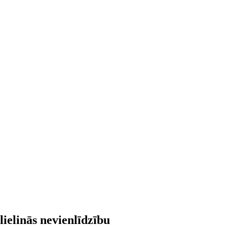
lielinās nevienlīdzību