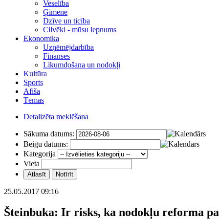
Veselība
Ģimene
Dzīve un ticība
Cilvēki - mūsu lepnums
Ekonomika
Uzņēmējdarbība
Finanses
Likumdošana un nodokļi
Kultūra
Sports
Afiša
Tēmas
Detalizēta meklēšana
Sākuma datums:
Beigu datums:
Kategorija
Vieta
25.05.2017 09:16
Šteinbuka: Ir risks, ka nodokļu reforma pa