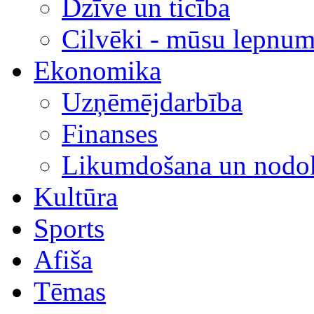
Dzīve un ticība
Cilvēki - mūsu lepnum
Ekonomika
Uzņēmējdarbība
Finanses
Likumdošana un nodok
Kultūra
Sports
Afiša
Tēmas