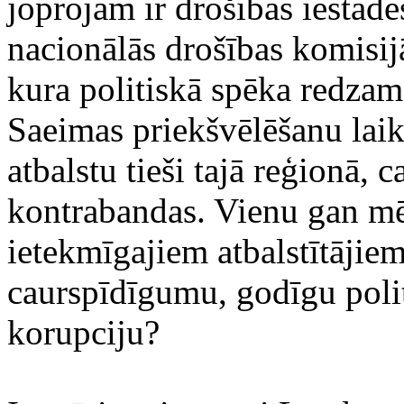
joprojām ir drošības iestād
nacionālās drošības komisij
kura politiskā spēka redzam
Saeimas priekšvēlēšanu laik
atbalstu tieši tajā reģionā, c
kontrabandas. Vienu gan mē
ietekmīgajiem atbalstītājiem
caurspīdīgumu, godīgu polit
korupciju?