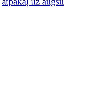
atpakaļ uz augšu