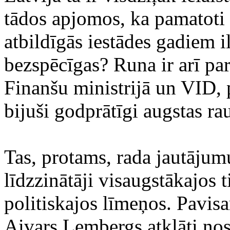
tādos apjomos, ka pamatoti
atbildīgās iestādes gadiem i
bezspēcīgas? Runa ir arī pa
Finanšu ministrijā un VID,
bijuši godprātīgi augstas rau
Tas, protams, rada jautājum
līdzzinātāji visaugstākajos 
politiskajos līmeņos. Pavisa
Aivars Lembergs atklāti nos