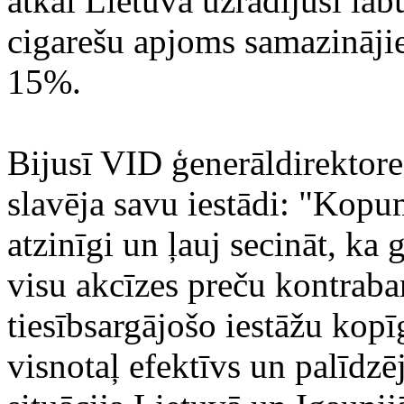
atkal Lietuva uzrādījusi lab
cigarešu apjoms samazinājie
15%.
Bijusī VID ģenerāldirektore
slavēja savu iestādi: "Kopum
atzinīgi un ļauj secināt, k
visu akcīzes preču kontraba
tiesībsargājošo iestāžu kopīg
visnotaļ efektīvs un palīdzē