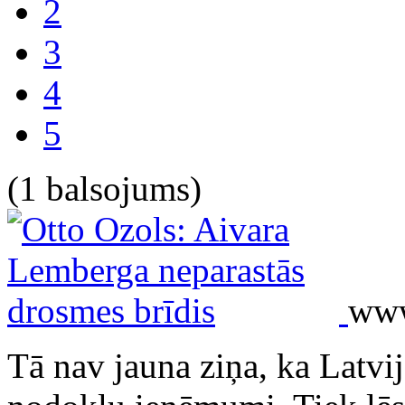
2
3
4
5
(1 balsojums)
www
Tā nav jauna ziņa, ka Latvij