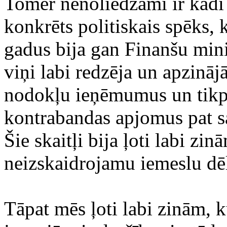
Tomēr nenoliedzami ir kādi ci
konkrēts politiskais spēks, 
gadus bija gan Finanšu min
viņi labi redzēja un apzinā
nodokļu ieņēmumus un tikpa
kontrabandas apjomus pat s
Šie skaitļi bija ļoti labi zi
neizskaidrojamu iemeslu dēļ 
Tāpat mēs ļoti labi zinām, k