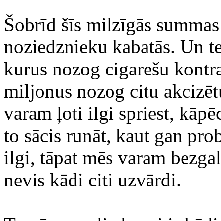
Šobrīd šīs milzīgās summas 
noziedznieku kabatās. Un te 
kurus nozog cigarešu kontr
miljonus nozog citu akcizēt
varam ļoti ilgi spriest, kāp
to sācis runāt, kaut gan pr
ilgi, tāpat mēs varam bezgal
nevis kādi citi uzvārdi.