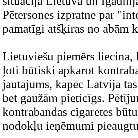
situācija Lietuvā un Igaunijā
Pētersones izpratne par "int
pamatīgi atšķiras no abām 
Lietuviešu piemērs liecina, k
ļoti būtiski apkarot kontrab
jautājums, kāpēc Latvijā ta
bet gaužām pieticīgs. Pētīju
kontrabandas cigaretes būtu 
nodokļu ieņēmumi pieaugtu 