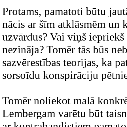
Protams, pamatoti būtu jaut
nācis ar šīm atklāsmēm un k
uzvārdus? Vai viņš iepriekš
nezināja? Tomēr tās būs neb
sazvērestības teorijas, ka p
sorsoīdu konspirāciju pētni
Tomēr noliekot malā konkrē
Lembergam varētu būt taisnī
ar kontrabandistiem pamatot