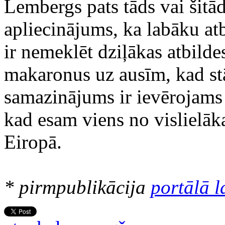
Lembergs pats tāds vai šitād
apliecinājums, ka labāku atb
ir nemeklēt dziļākas atbildes
makaronus uz ausīm, kad st
samazinājums ir ievērojams s
kad esam viens no vislielā
Eiropā.
* pirmpublikācija
portālā l