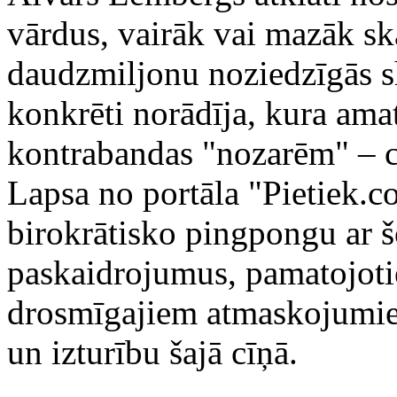
vārdus, vairāk vai mazāk ska
daudzmiljonu noziedzīgās s
konkrēti norādīja, kura ama
kontrabandas "nozarēm" – ci
Lapsa no portāla "Pietiek.c
birokrātisko pingpongu ar š
paskaidrojumus, pamatojoti
drosmīgajiem atmaskojumie
un izturību šajā cīņā.