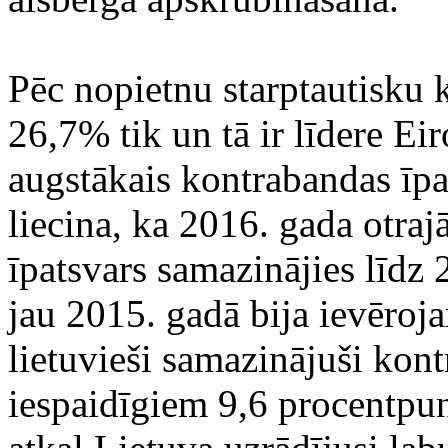
Pēc nopietnu starptautisku 
26,7% tik un tā ir līdere Ei
augstākais kontrabandas īpa
liecina, ka 2016. gada otraj
īpatsvars samazinājies līdz 
jau 2015. gadā bija ievēro
lietuvieši samazinājuši kon
iespaidīgiem 9,6 procentpun