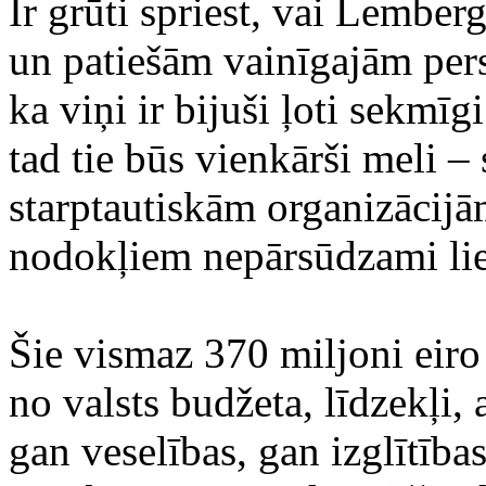
Ir grūti spriest, vai Lemberg
un patiešām vainīgajām pers
ka viņi ir bijuši ļoti sekmī
tad tie būs vienkārši meli –
starptautiskām organizācij
nodokļiem nepārsūdzami liec
Šie vismaz 370 miljoni eiro
no valsts budžeta, līdzekļi, 
gan veselības, gan izglītība