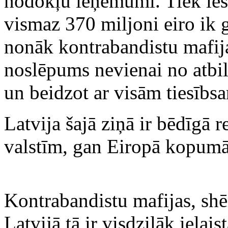
nodokļu ieņēmumi. Tiek lēst
vismaz 370 miljoni eiro ik 
nonāk kontrabandistu mafij
noslēpums nevienai no atbi
un beidzot ar visām tiesībs
Latvija šajā ziņā ir bēdīgā r
valstīm, gan Eiropā kopumā
Kontrabandistu mafijas, shēm
Latvijā tā ir visdziļāk ielai