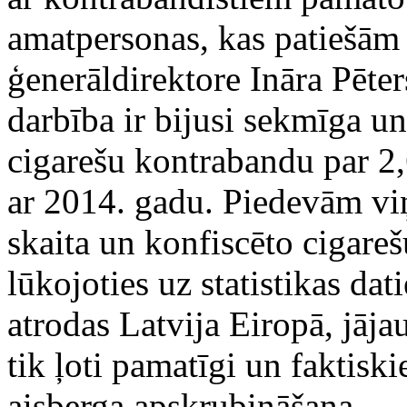
amatpersonas, kas patiešām 
ģenerāldirektore Ināra Pēter
darbība ir bijusi sekmīga u
cigarešu kontrabandu par 2
ar 2014. gadu. Piedevām vi
skaita un konfiscēto cigare
lūkojoties uz statistikas dat
atrodas Latvija Eiropā, jāja
tik ļoti pamatīgi un faktiski
aisberga apskrubināšana.