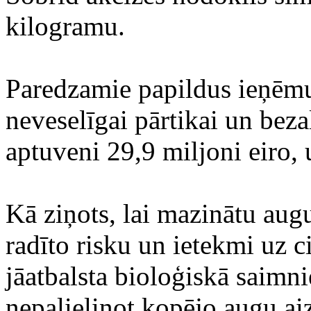
kilogramu.
Paredzamie papildus ieņēm
neveselīgai pārtikai un bez
aptuveni 29,9 miljoni eiro,
Kā ziņots, lai mazinātu augu
radīto risku un ietekmi uz c
jāatbalsta bioloģiskā saimn
nepalielinot kopējo augu aiz