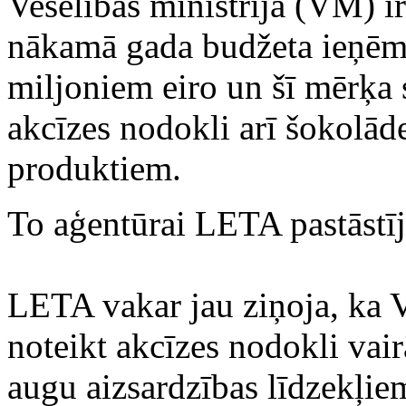
Veselības ministrija (VM) i
nākamā gada budžeta ieņēmu
miljoniem eiro un šī mērķa 
akcīzes nodokli arī šokolād
produktiem.
To aģentūrai LETA pastāstī
LETA vakar jau ziņoja, ka V
noteikt akcīzes nodokli vai
augu aizsardzības līdzekļi