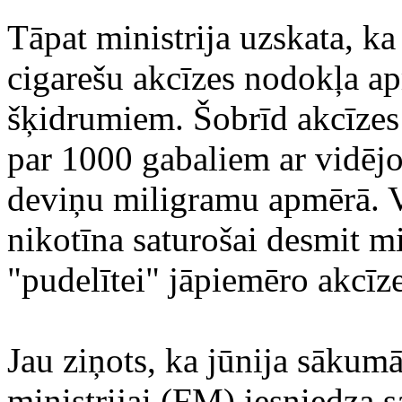
Tāpat ministrija uzskata, ka
cigarešu akcīzes nodokļa ap
šķidrumiem. Šobrīd akcīzes 
par 1000 gabaliem ar vidēj
deviņu miligramu apmērā. 
nikotīna saturošai desmit mil
"pudelītei" jāpiemēro akcīz
Jau ziņots, ka jūnija sāku
ministrijai (FM) iesniedza s