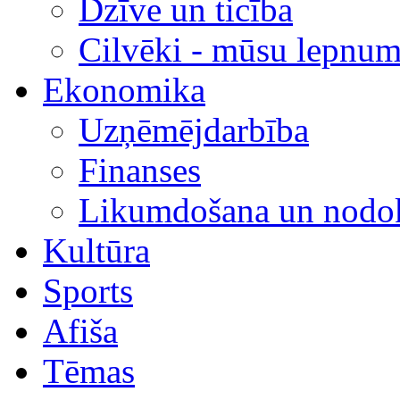
Dzīve un ticība
Cilvēki - mūsu lepnum
Ekonomika
Uzņēmējdarbība
Finanses
Likumdošana un nodok
Kultūra
Sports
Afiša
Tēmas