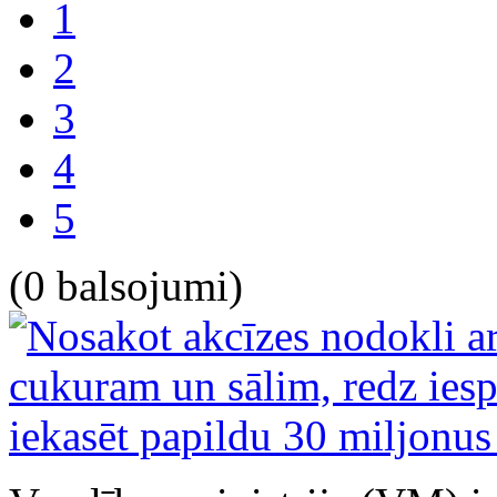
1
2
3
4
5
(0 balsojumi)