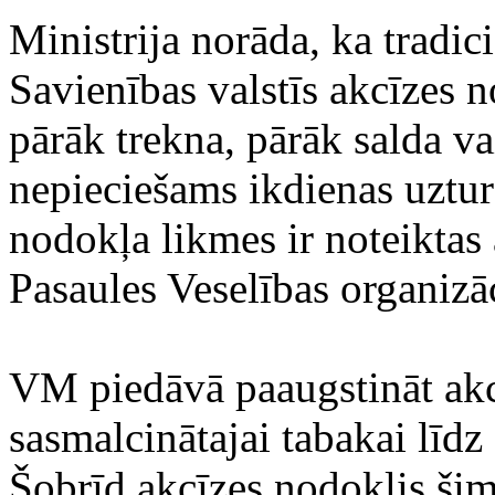
Ministrija norāda, ka tradic
Savienības valstīs akcīzes n
pārāk trekna, pārāk salda va
nepieciešams ikdienas uztur
nodokļa likmes ir noteiktas 
Pasaules Veselības organizā
VM piedāvā paaugstināt akc
sasmalcinātajai tabakai līdz
Šobrīd akcīzes nodoklis šim