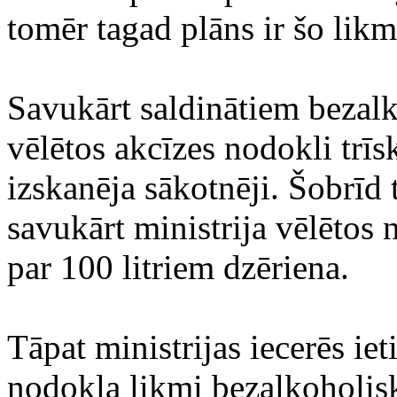
tomēr tagad plāns ir šo likm
Savukārt saldinātiem beza
vēlētos akcīzes nodokli trīsk
izskanēja sākotnēji. Šobrīd t
savukārt ministrija vēlētos n
par 100 litriem dzēriena.
Tāpat ministrijas iecerēs iet
nodokļa likmi bezalkoholisk