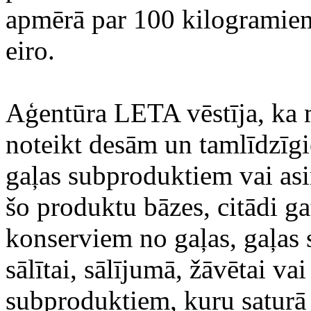
apmērā par 100 kilogramiem,
eiro.
Aģentūra LETA vēstīja, ka m
noteikt desām un tamlīdzīg
gaļas subproduktiem vai asi
šo produktu bāzes, citādi g
konserviem no gaļas, gaļas
sālītai, sālījumā, žāvētai va
subproduktiem, kuru saturā 