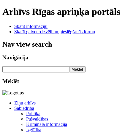
Arhīvs
Rīgas apriņķa portāls
Skatīt informāciju
Skatīt galveno izvēli un pieslēgšanās formu
Nav view search
Navigācija
Meklēt
Meklēt
Ziņu arhīvs
Sabiedrība
Politika
Pašvaldības
Kriminālā informācija
Izglītība