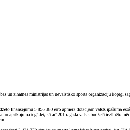
tības un zinātnes ministrijas un nevalstisko sporta organizāciju kopīgi 
zēto finansējumu 5 856 380 eiro apmērā dotācijām valsts īpašumā esošo
a un aprīkojuma iegādei, kā arī 2015. gada valsts budžetā iezīmēto mērķ
em.