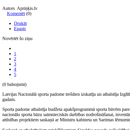
Autors Apriņķis.lv
Komentēt
(0)
Drukāt
Epasts
Novērtēt šo ziņu
1
2
3
4
5
(0 balsojumi)
Latvijas Nacionālā sporta padome trešdien izskatīja un atbalstīja Izglī
gadam.
Sporta padome atbalstīja budžeta apakšprogrammā sporta būvēm pared
nacionālo sporta bāzu saimnieciskās darbības nodrošināšanai, inventār
attīstības projektiem saskaņā ar Ministru kabineta un Saeimas lēmumi