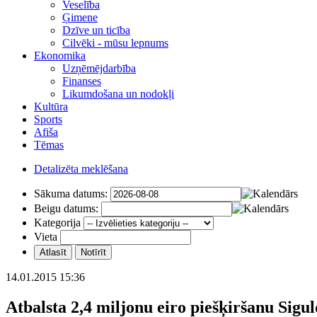
Veselība
Ģimene
Dzīve un ticība
Cilvēki - mūsu lepnums
Ekonomika
Uzņēmējdarbība
Finanses
Likumdošana un nodokļi
Kultūra
Sports
Afiša
Tēmas
Detalizēta meklēšana
Sākuma datums:
Beigu datums:
Kategorija
Vieta
14.01.2015 15:36
Atbalsta 2,4 miljonu eiro piešķiršanu Sigu