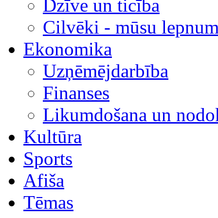
Dzīve un ticība
Cilvēki - mūsu lepnum
Ekonomika
Uzņēmējdarbība
Finanses
Likumdošana un nodok
Kultūra
Sports
Afiša
Tēmas