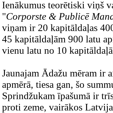
Ienākumus teorētiski viņš v
"
Corporste & Publicē Man
viņam ir 20 kapitāldaļas 40
45 kapitāldaļām 900 latu ap
vienu latu no 10 kapitāldaļ
Jaunajam Ādažu mēram ir ar
apmērā, tiesa gan, šo summu
Sprindžukam īpašumā ir trī
proti zeme, vairākos Latvij