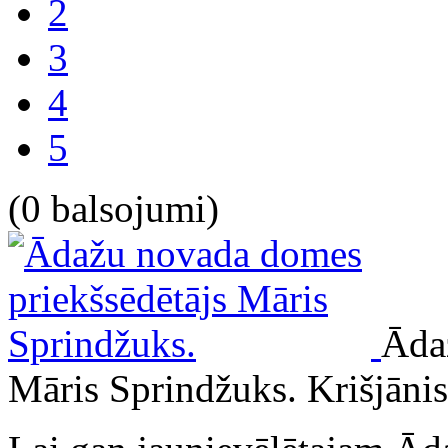
2
3
4
5
(0 balsojumi)
Āda
Māris Sprindžuks.
Krišjāni