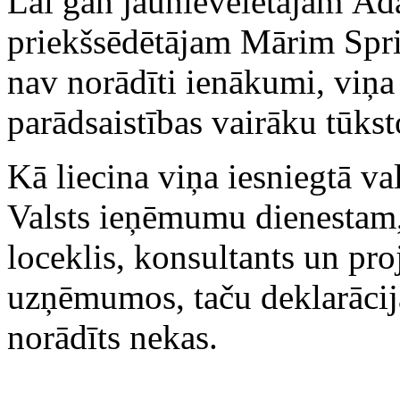
Lai gan jaunievēlētajam Ā
priekšsēdētājam Mārim Spr
nav norādīti ienākumi, viņa
parādsaistības vairāku tūks
Kā liecina viņa iesniegtā va
Valsts ieņēmumu dienestam, 
loceklis, konsultants un pro
uzņēmumos, taču deklarācij
norādīts nekas.