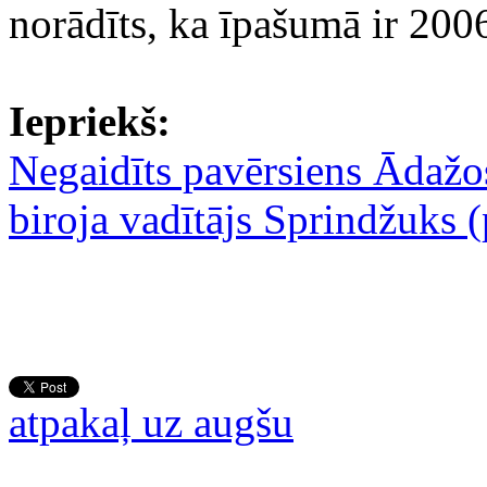
norādīts, ka īpašumā ir 200
Iepriekš:
Negaidīts pavērsiens Ādažos
biroja vadītājs Sprindžuks (
atpakaļ uz augšu