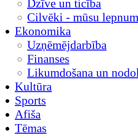
Dzīve un ticība
Cilvēki - mūsu lepnum
Ekonomika
Uzņēmējdarbība
Finanses
Likumdošana un nodok
Kultūra
Sports
Afiša
Tēmas