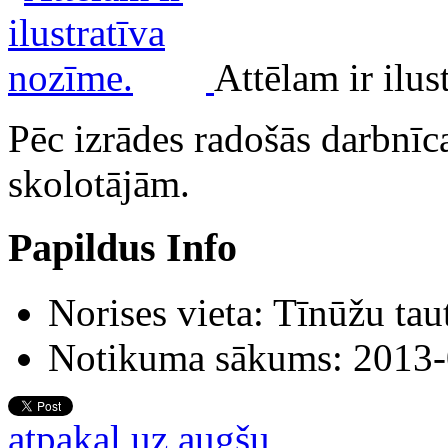
Attēlam ir ilu
Pēc izrādes radošās darbnīc
skolotājām.
Papildus Info
Norises vieta:
Tīnūžu tau
Notikuma sākums:
2013-
atpakaļ uz augšu