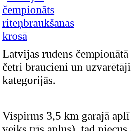
Latvijas rudens čempionātā 
četri braucieni un uzvarētāj
kategorijās.
Vispirms 3,5 km garajā aplī 
veiks trīs apļus), tad piecus