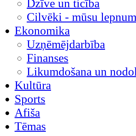
Dzīve un ticība
Cilvēki - mūsu lepnum
Ekonomika
Uzņēmējdarbība
Finanses
Likumdošana un nodok
Kultūra
Sports
Afiša
Tēmas