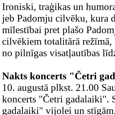
Ironiski, traģikas un humor
jeb Padomju cilvēku, kura d
mīlestībai pret plašo Padom
cilvēkiem totalitārā režīmā,
no pilnīgas visatļautības l
Nakts koncerts "Četri gad
10. augustā plkst. 21.00 Sa
koncerts "Četri gadalaiki".
gadalaiki" vijolei un stīgām