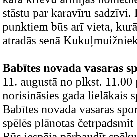
stāstu par karavīru sadzīvi.
punktiem būs arī vieta, kur
atradās senā Kukuļmuižnie
Babītes novada vasaras sp
11. augustā no plkst. 11.00
norisināsies gada lielākais
Babītes novada vasaras spor
spēlēs plānotas četrpadsmit 
Būs iespēja pārbaudīt spēk