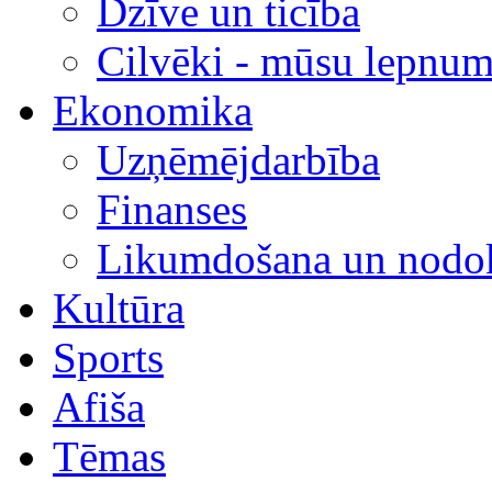
Dzīve un ticība
Cilvēki - mūsu lepnum
Ekonomika
Uzņēmējdarbība
Finanses
Likumdošana un nodok
Kultūra
Sports
Afiša
Tēmas