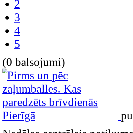
2
3
4
5
(0 balsojumi)
pu