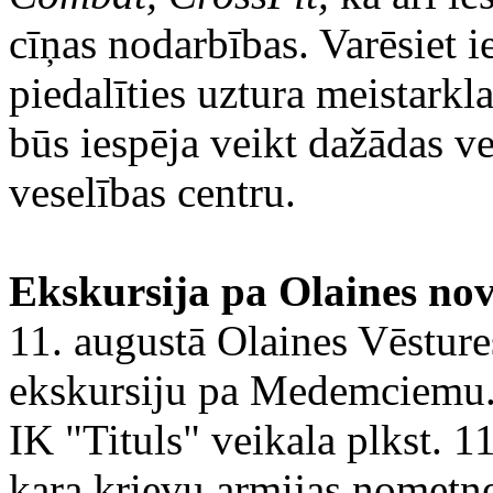
cīņas nodarbības. Varēsiet ie
piedalīties uztura meistarkl
būs iespēja veikt dažādas 
veselības centru.
Ekskursija pa Olaines n
11. augustā Olaines Vēstur
ekskursiju pa Medemciemu. 
IK "Tituls" veikala plkst. 1
kara krievu armijas nometne