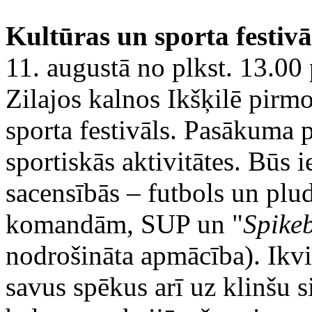
Kultūras un sporta festivā
11. augustā no plkst. 13.0
Zilajos kalnos Ikšķilē pirmo
sporta festivāls. Pasākuma 
sportiskās aktivitātes. Būs i
sacensībās – futbols un plu
komandām, SUP un "
Spikeb
nodrošināta apmācība). Ikv
savus spēkus arī uz klinšu si