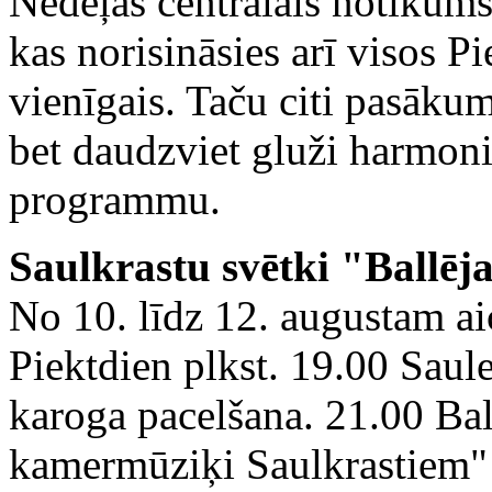
Nedēļas centrālais notikums
kas norisināsies arī visos P
vienīgais. Taču citi pasākum
bet daudzviet gluži harmoni
programmu.
Saulkrastu svētki "Ballēj
No 10. līdz 12. augustam ai
Piektdien plkst. 19.00 Saul
karoga pacelšana. 21.00 Bal
kamermūziķi Saulkrastiem" k