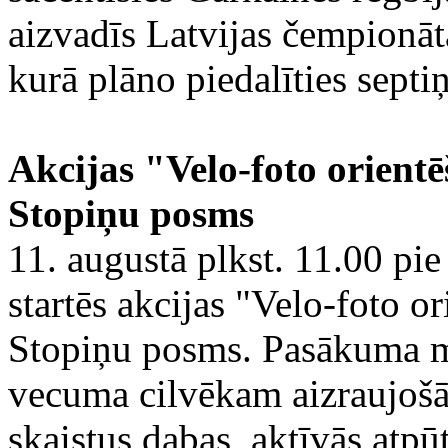
aizvadīs Latvijas čempionāta
kurā plāno piedalīties septi
Akcijas "Velo-foto orient
Stopiņu posms
11. augustā plkst. 11.00 pi
startēs akcijas "Velo-foto o
Stopiņu posms. Pasākuma mē
vecuma cilvēkam aizraujošā 
skaistus dabas, aktīvās atpū