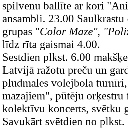
spilvenu ballīte ar kori "A
ansambli. 23.00 Saulkrastu e
grupas "
Color Maze", "Poli
līdz rīta gaismai 4.00.
Sestdien plkst. 6.00 makšķe
Latvijā ražotu preču un gar
pludmales volejbola turnīri,
mazajiem", pūtēju orķestru 
kolektīvu koncerts, svētku g
Savukārt svētdien no plkst