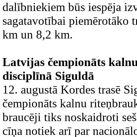
dalībniekiem būs iespēja izv
sagatavotībai piemērotāko tr
km un 8,2 km.
Latvijas čempionāts kaln
disciplīnā Siguldā
12. augustā Kordes trasē Sig
čempionāts kalnu riteņbrauk
braucēji tiks noskaidroti seš
cīņa notiek arī par nacionālo