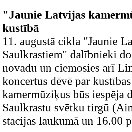
"Jaunie Latvijas kamermū
kustībā
11. augustā cikla "Jaunie L
Saulkrastiem" dalībnieki do
novadu un ciemosies arī Li
koncertus dēvē par kustības
kamermūziķus būs iespēja dz
Saulkrastu svētku tirgū (Ai
stacijas laukumā un 16.00 p