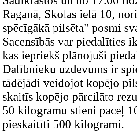
Saulkrastos un no 17.00 lī
Raganā, Skolas ielā 10, nori
spēcīgākā pilsēta" posmi sva
Sacensībās var piedalīties i
kas iepriekš plānojuši pieda
Dalībnieku uzdevums ir spies
tādējādi veidojot kopējo pil
skaitīs kopējo pārcilāto rez
50 kilogramu stieni paceļ 10
pieskaitīti 500 kilogrami.