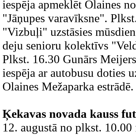
iespēja apmeklēt Olaines n
"Jāņupes varavīksne". Plkst
"Vizbuļi" uzstāsies mūsdie
deju senioru kolektīvs "Veld
Plkst. 16.30 Gunārs Meijers
iespēja ar autobusu doties 
Olaines Mežaparka estrādē.
Ķekavas novada kauss fut
12. augustā no plkst. 10.0