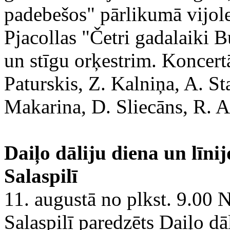
padebešos" pārlikumā vijole
Pjacollas "Četri gadalaiki B
un stīgu orķestrim. Koncert
Paturskis, Z. Kalniņa, A. St
Makarina, D. Sliecāns, R. Ap
Daiļo dāliju diena un līnij
Salaspilī
11. augustā no plkst. 9.00 
Salaspilī paredzēts Daiļo dā