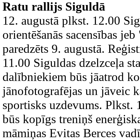
Ratu rallijs Siguldā
12. augustā plkst. 12.00 Sigu
orientēšanās sacensības jeb "
paredzēts 9. augustā. Reģis
11.00 Siguldas dzelzceļa sta
dalībniekiem būs jāatrod ko
jānofotografējas un jāveic k
sportisks uzdevums. Plkst. 
būs kopīgs treniņš enerģis
māmiņas Evitas Berces vadī