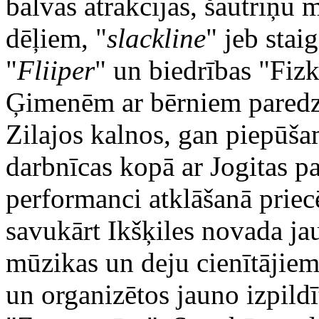
balvas atrakcijās, šautriņu
dēļiem, "
slackline
" jeb stai
"
Fliiper
" un biedrības "Fiz
Ģimenēm ar bērniem paredzē
Zilajos kalnos, gan piepūša
darbnīcas kopā ar Jogitas 
performanci atklāšanā priecē
savukārt Ikšķiles novada ja
mūzikas un deju cienītājiem
un organizētos jauno izpild