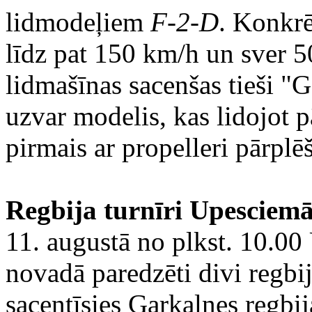
lidmodeļiem
F-2-D
. Konkrē
līdz pat 150 km/h un sver 5
lidmašīnas sacenšas tieši "G
uzvar modelis, kas lidojot 
pirmais ar propelleri pārplē
Regbija turnīri Upesciem
11. augustā no plkst. 10.0
novadā paredzēti divi regbi
sacentīsies Garkalnes regbi