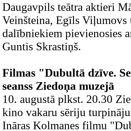
Daugavpils teātra aktieri Mā
Veinšteina, Egīls Viļumovs
dalībniekiem pievienosies ar
Guntis Skrastiņš.
Filmas "Dubultā dzīve. S
seanss Ziedoņa muzejā
10. augustā plkst. 20.30 Z
kino vakaru sēriju turpināju
Ināras Kolmanes filmu "Dub