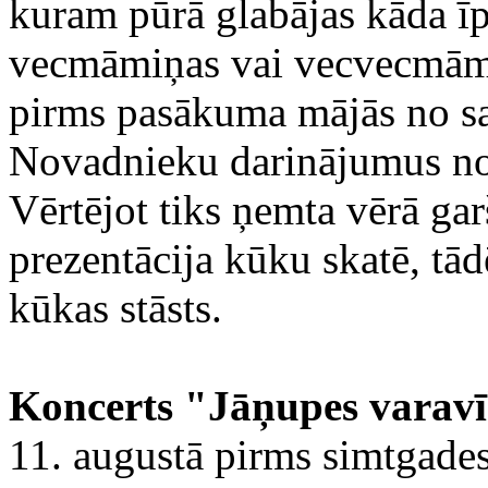
kuram pūrā glabājas kāda īp
vecmāmiņas vai vecvecmāmi
pirms pasākuma mājās no sa
Novadnieku darinājumus novē
Vērtējot tiks ņemta vērā ga
prezentācija kūku skatē, tā
kūkas stāsts.
Koncerts "Jāņupes varav
11. augustā pirms simtgades