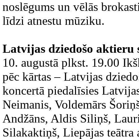
noslēgums un vēlās brokasti
līdzi atnestu mūziku.
Latvijas dziedošo aktieru 
10. augustā plkst. 19.00 Ikš
pēc kārtas – Latvijas dzied
koncertā piedalīsies Latvija
Neimanis, Voldemārs Šoriņš,
Andžāns, Aldis Siliņš, Lau
Silakaktiņš, Liepājas teātra