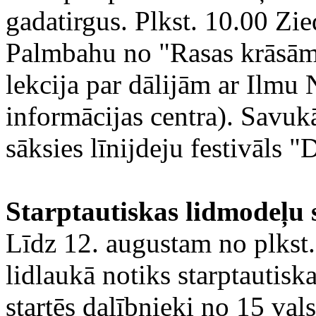
gadatirgus. Plkst. 10.00 Zi
Palmbahu no "Rasas krāsām"
lekcija par dālijām ar Ilmu 
informācijas centra). Savukā
sāksies līnijdeju festivāls "
Starptautiskas lidmodeļu 
Līdz 12. augustam no plkst
lidlaukā notiks starptautisk
startēs dalībnieki no 15 vals