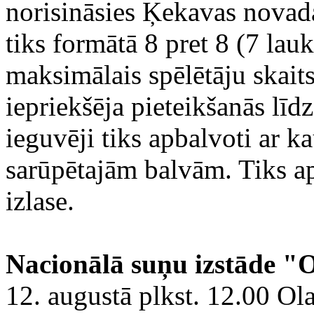
norisināsies Ķekavas novada
tiks formātā 8 pret 8 (7 lau
maksimālais spēlētāju ska
iepriekšēja pieteikšanās līd
ieguvēji tiks apbalvoti ar k
sarūpētajām balvām. Tiks ap
izlase.
Nacionālā suņu izstāde "
12. augustā plkst. 12.00 Ola