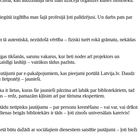
ecuma, kad audzinātāja tieši man uzticēja organizēt klases bibliotēku.
iegūtā izglītība man šajā profesijā ļoti palīdzējusi. Un darbs pats par
m tā autentiskā, nezūdošā vērtība – fiziski turēt rokā grāmatu, nekādas
gas tikšanās, sarunu vakarus, kur lieti noder arī projektors un
aislīgi lasītāji – vairākus tādus pazīstu.
jautājumi par e-pakalpojumiem, kas pieejami portālā Latvija.lv. Daudz
ietpratēji – jaunieši.
a ir lietas, kuras šie jaunieši pārzina arī labāk par bibliotekāriem, tad
ērķus – redz, pamazām kļūsim arī par tūrisma ekspertiem.
tādu netipisku jautājumu – par personu kremēšanu – vai var, vai drīkst
nas beigās bibliotekārs ir tāds – ļoti zinošs universālais kareivis!
tā būtu dažādi ar sociālajiem dienestiem saistītie jautājumi – ļoti bieži