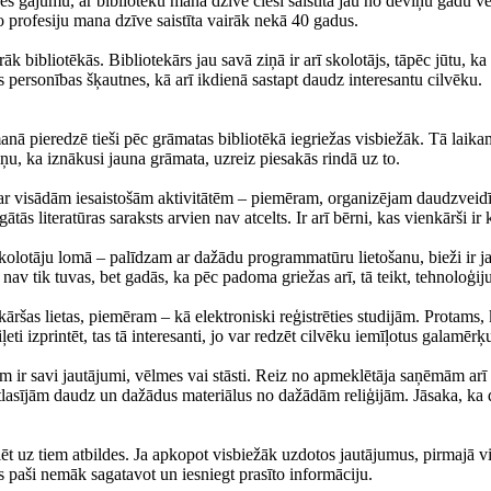
īves gājumu, ar bibliotēku mana dzīve cieši saistīta jau no deviņu gadu v
šo profesiju mana dzīve saistīta vairāk nekā 40 gadus.
 bibliotēkās. Bibliotekārs jau savā ziņā ir arī skolotājs, tāpēc jūtu, ka 
s personības šķautnes, kā arī ikdienā sastapt daudz interesantu cilvēku.
anā pieredzē tieši pēc grāmatas bibliotēkā iegriežas visbiežāk. Tā laika
ziņu, ka iznākusi jauna grāmata, uzreiz piesakās rindā uz to.
nām ar visādām iesaistošām aktivitātēm – piemēram, organizējam daudzveidī
tās literatūras saraksts arvien nav atcelts. Ir arī bērni, kas vienkārši ir k
 skolotāju lomā – palīdzam ar dažādu programmatūru lietošanu, bieži ir 
 tik tuvas, bet gadās, ka pēc padoma griežas arī, tā teikt, tehnoloģiju l
nkāršas lietas, piemēram – kā elektroniski reģistrēties studijām. Protams, k
ļeti izprintēt, tas tā interesanti, jo var redzēt cilvēku iemīļotus galam
m ir savi jautājumi, vēlmes vai stāsti. Reiz no apmeklētāja saņēmām arī 
lasījām daudz un dažādus materiālus no dažādām reliģijām. Jāsaka, ka die
klēt uz tiem atbildes. Ja apkopot visbiežāk uzdotos jautājumus, pirmajā vie
 paši nemāk sagatavot un iesniegt prasīto informāciju.