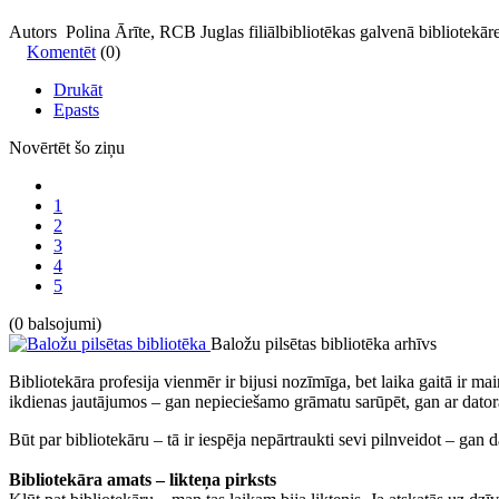
Autors Polina Ārīte, RCB Juglas filiālbibliotēkas galvenā bibliotekār
Komentēt
(0)
Drukāt
Epasts
Novērtēt šo ziņu
1
2
3
4
5
(0 balsojumi)
Baložu pilsētas bibliotēka
arhīvs
Bibliotekāra profesija vienmēr ir bijusi nozīmīga, bet laika gaitā ir mai
ikdienas jautājumos – gan nepieciešamo grāmatu sarūpēt, gan ar datora 
Būt par bibliotekāru – tā ir iespēja nepārtraukti sevi pilnveidot – ga
Bibliotekāra amats – likteņa pirksts