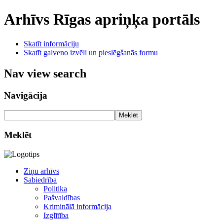
Arhīvs
Rīgas apriņķa portāls
Skatīt informāciju
Skatīt galveno izvēli un pieslēgšanās formu
Nav view search
Navigācija
Meklēt
Meklēt
Ziņu arhīvs
Sabiedrība
Politika
Pašvaldības
Kriminālā informācija
Izglītība