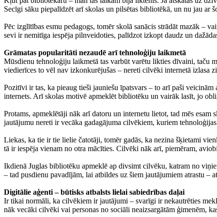
Kļūt pat bibliotekāru – man tas laikam bija liktenis. Ja atskatās uz dz
Secīgi sāku piepalīdzēt arī skolas un pilsētas bibliotēkā, un nu jau ar 
Pēc izglītības esmu pedagogs, tomēr skolā sanācis strādāt mazāk – vairāk
sevi ir nemitīga iespēja pilnveidoties, palīdzot izkopt daudz un dažāda
Grāmatas popularitāti nezaudē arī tehnoloģiju laikmetā
Mūsdienu tehnoloģiju laikmetā tas varbūt varētu likties dīvaini, taču m
viedierīces to vēl nav izkonkurējušas – nereti cilvēki internetā izlasa 
Pozitīvi ir tas, ka pieaug tieši jauniešu īpatsvars – to arī paši veici
internets. Arī skolas motivē apmeklēt bibliotēku un vairāk lasīt, jo obligā
Protams, apmeklētāji nāk arī datoru un internetu lietot, tad mēs esam
jautājumu nereti ir vecāka gadagājuma cilvēkiem, kuriem tehnoloģijas nav
Liekas, ka tie ir tie lielie čatotāji, tomēr gadās, ka nezina šķietami vie
tā ir iespēja vienam no otra mācīties. Cilvēki nāk arī, piemēram, aviobi
Ikdienā Juglas bibliotēku apmeklē ap divsimt cilvēku, katram no viņie
– tad pusdienu pavadījām, lai atbildes uz šiem jautājumiem atrastu – at
Digitālie aģenti – būtisks atbalsts lielai sabiedrības daļai
Ir tikai normāli, ka cilvēkiem ir jautājumi – svarīgi ir nekautrēties me
nāk vecāki cilvēki vai personas no sociāli neaizsargātām ģimenēm, kas