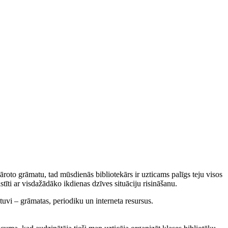
 kāroto grāmatu, tad mūsdienās bibliotekārs ir uzticams palīgs teju visos
īti ar visdažādāko ikdienas dzīves situāciju risināšanu.
tuvi – grāmatas, periodiku un interneta resursus.