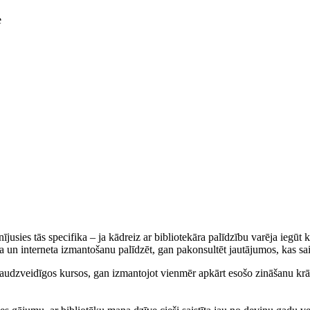
e
nījusies tās specifika – ja kādreiz ar bibliotekāra palīdzību varēja iegūt
un interneta izmantošanu palīdzēt, gan pakonsultēt jautājumos, kas saist
n daudzveidīgos kursos, gan izmantojot vienmēr apkārt esošo zināšanu krā