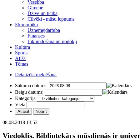
Veselība
Ģimene
Dzīve un ticība
Cilvēki - mūsu lepnums
Ekonomika
Uzņēmējdarbība
Finanses
Likumdošana un nodokļi
Kultūra
Sports
Afiša
Tēmas
Detalizēta meklēšana
Sākuma datums:
Beigu datums:
Kategorija
Vieta
08.08.2018 13:53
Viedoklis. Bibliotekārs mūsdienās ir univer