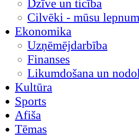
Dzīve un ticība
Cilvēki - mūsu lepnum
Ekonomika
Uzņēmējdarbība
Finanses
Likumdošana un nodok
Kultūra
Sports
Afiša
Tēmas