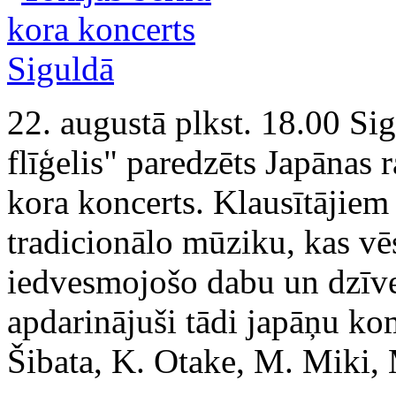
22. augustā plkst. 18.00 Si
flīģelis" paredzēts Japānas 
kora koncerts. Klausītājiem
tradicionālo mūziku, kas vēs
iedvesmojošo dabu un dzīve
apdarinājuši tādi japāņu k
Šibata, K. Otake, M. Miki,