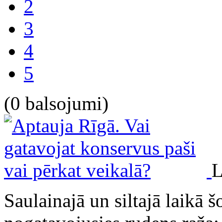
2
3
4
5
(0 balsojumi)
L
Saulainajā un siltajā laikā 