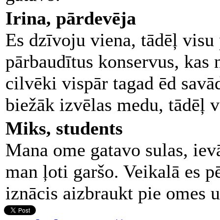
Irina, pārdevēja
Es dzīvoju viena, tādēļ visu
pārbaudītus konservus, kas 
cilvēki vispār tagad ēd sav
biežāk izvēlas medu, tādēļ vā
Miks, students
Mana ome gatavo sulas, ievā
man ļoti garšo. Veikalā es p
iznācis aizbraukt pie omes 