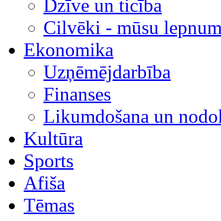
Dzīve un ticība
Cilvēki - mūsu lepnum
Ekonomika
Uzņēmējdarbība
Finanses
Likumdošana un nodok
Kultūra
Sports
Afiša
Tēmas