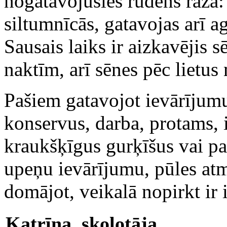
nogatavojusies rudens raža:
siltumnīcās, gatavojas arī a
Sausais laiks ir aizkavējis s
naktīm, arī sēnes pēc lietus
Pašiem gatavojot ievārījum
konservus, darba, protams, i
kraukšķīgus gurķīšus vai pa
upeņu ievārījumu, pūles atm
domājot, veikalā nopirkt ir 
Katrīna, skolotāja