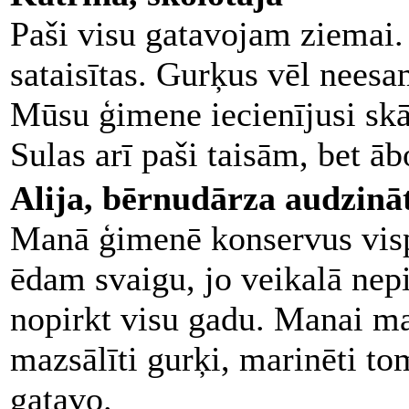
Paši visu gatavojam ziemai.
sataisītas. Gurķus vēl neesa
Mūsu ģimene iecienījusi skā
Sulas arī paši taisām, bet āb
Alija, bērnudārza audzinā
Manā ģimenē konservus visp
ēdam svaigu, jo veikalā nep
nopirkt visu gadu. Manai m
mazsālīti gurķi, marinēti tom
gatavo.