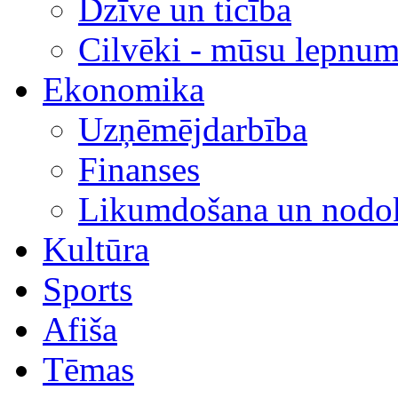
Dzīve un ticība
Cilvēki - mūsu lepnum
Ekonomika
Uzņēmējdarbība
Finanses
Likumdošana un nodok
Kultūra
Sports
Afiša
Tēmas