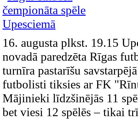
16. augusta plkst. 19.15 U
novadā paredzēta Rīgas fut
turnīra pastarīšu savstarpē
futbolisti tiksies ar FK "Rīn
Mājinieki līdzšinējās 11 spē
bet viesi 12 spēlēs – tikai trī