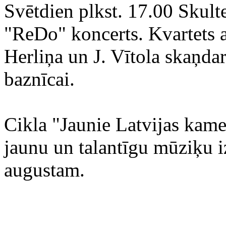
Svētdien plkst. 17.00 Skulte
"ReDo" koncerts. Kvartets a
Herliņa un J. Vītola skaņda
baznīcai.
Cikla "Jaunie Latvijas kam
jaunu un talantīgu mūziķu i
augustam.