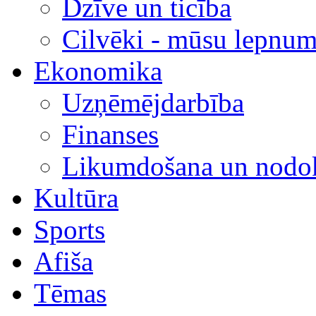
Dzīve un ticība
Cilvēki - mūsu lepnum
Ekonomika
Uzņēmējdarbība
Finanses
Likumdošana un nodok
Kultūra
Sports
Afiša
Tēmas