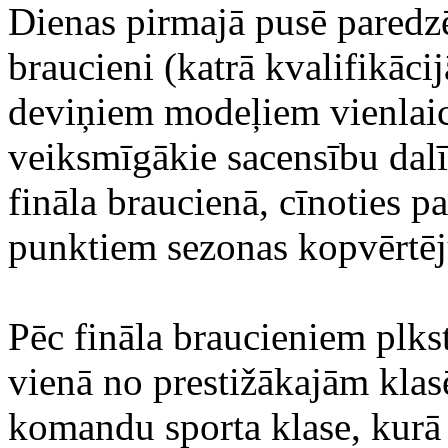
Dienas pirmajā pusē paredzēt
braucieni (katrā kvalifikācij
deviņiem modeļiem vienlaicī
veiksmīgākie sacensību dalīb
fināla braucienā, cīnoties p
punktiem sezonas kopvērtē
Pēc fināla braucieniem plkst
vienā no prestižākajām klas
komandu sporta klase, kurā