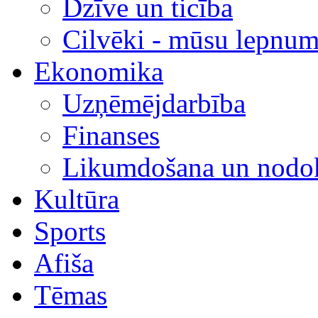
Dzīve un ticība
Cilvēki - mūsu lepnum
Ekonomika
Uzņēmējdarbība
Finanses
Likumdošana un nodok
Kultūra
Sports
Afiša
Tēmas