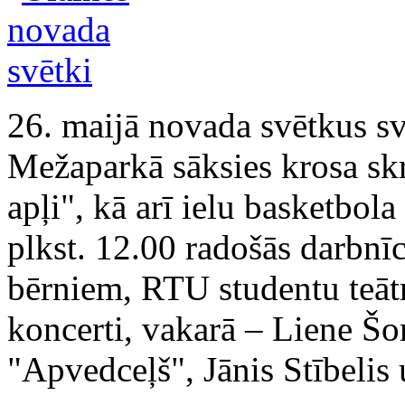
26. maijā novada svētkus sv
Mežaparkā sāksies krosa skr
apļi", kā arī ielu basketbola
plkst. 12.00 radošās darbnī
bērniem, RTU studentu teātr
koncerti, vakarā – Liene Šo
"Apvedceļš", Jānis Stībelis 