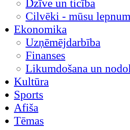
Dzīve un ticība
Cilvēki - mūsu lepnum
Ekonomika
Uzņēmējdarbība
Finanses
Likumdošana un nodok
Kultūra
Sports
Afiša
Tēmas