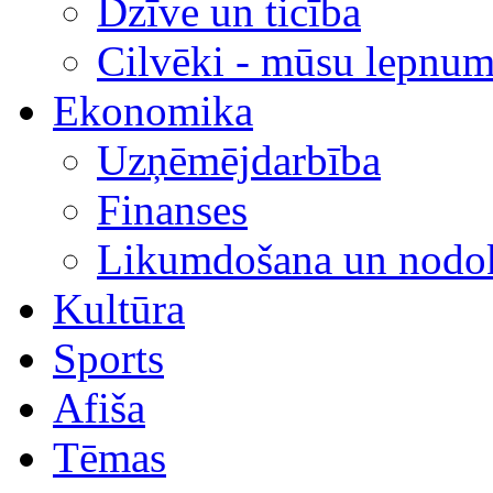
Dzīve un ticība
Cilvēki - mūsu lepnum
Ekonomika
Uzņēmējdarbība
Finanses
Likumdošana un nodok
Kultūra
Sports
Afiša
Tēmas