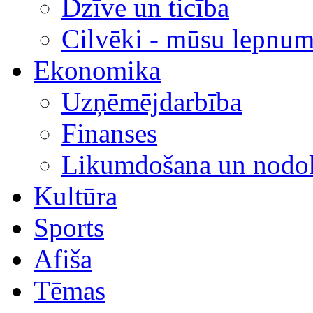
Dzīve un ticība
Cilvēki - mūsu lepnum
Ekonomika
Uzņēmējdarbība
Finanses
Likumdošana un nodok
Kultūra
Sports
Afiša
Tēmas