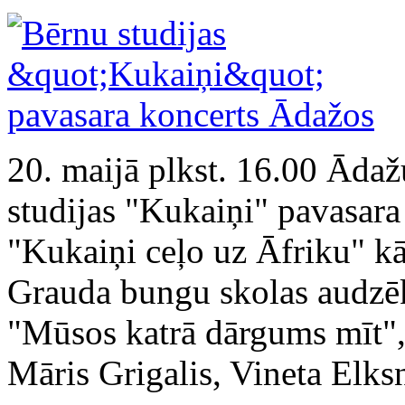
20. maijā plkst. 16.00 Ādaž
studijas "Kukaiņi" pavasara
"Kukaiņi ceļo uz Āfriku" kā 
Grauda bungu skolas audzēkņ
"Mūsos katrā dārgums mīt", 
Māris Grigalis, Vineta Elks