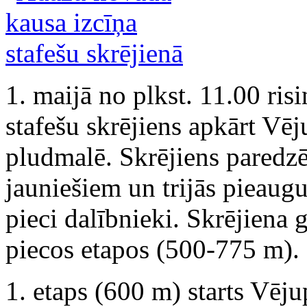
1. maijā no plkst. 11.00 ris
stafešu skrējiens apkārt Vē
pludmalē. Skrējiens paredz
jauniešiem un trijās pieaug
pieci dalībnieki. Skrējiena 
piecos etapos (500-775 m).
1. etaps (600 m) starts Vēj