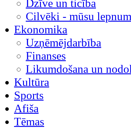
Dzīve un ticība
Cilvēki - mūsu lepnum
Ekonomika
Uzņēmējdarbība
Finanses
Likumdošana un nodok
Kultūra
Sports
Afiša
Tēmas