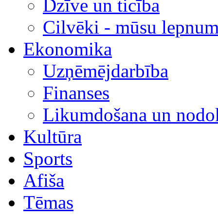
Dzīve un ticība
Cilvēki - mūsu lepnum
Ekonomika
Uzņēmējdarbība
Finanses
Likumdošana un nodok
Kultūra
Sports
Afiša
Tēmas