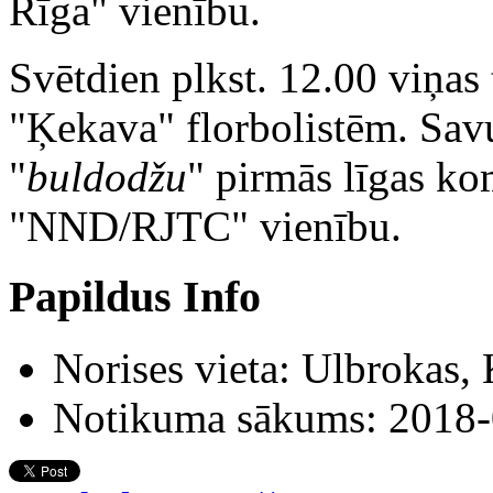
Rīga" vienību.
Svētdien plkst. 12.00 viņas
"Ķekava" florbolistēm. Sav
"
buldodžu
" pirmās līgas ko
"NND/RJTC" vienību.
Papildus Info
Norises vieta:
Ulbrokas, 
Notikuma sākums:
2018-