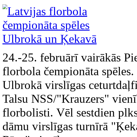
24.-25. februārī vairākās Pi
florbola čempionāta spēles.
Ulbrokā virslīgas ceturtdaļf
Talsu NSS/"Krauzers" vienī
florbolisti. Vēl sestdien pl
dāmu virslīgas turnīrā "Ķe