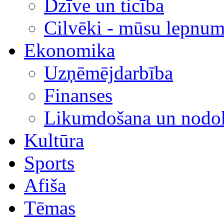
Dzīve un ticība
Cilvēki - mūsu lepnum
Ekonomika
Uzņēmējdarbība
Finanses
Likumdošana un nodok
Kultūra
Sports
Afiša
Tēmas