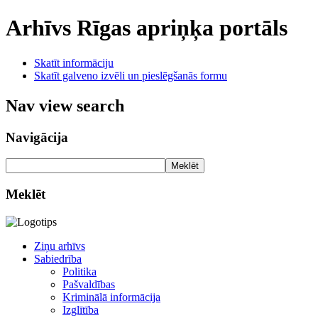
Arhīvs
Rīgas apriņķa portāls
Skatīt informāciju
Skatīt galveno izvēli un pieslēgšanās formu
Nav view search
Navigācija
Meklēt
Meklēt
Ziņu arhīvs
Sabiedrība
Politika
Pašvaldības
Kriminālā informācija
Izglītība