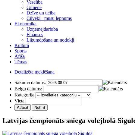
Veselība
Ģimene
Dzīve un ticība
Cilvēki - mūsu lepnums
Ekonomika
Uzņēmējdarbība
Finanses
Likumdošana un nodokļi
Kultūra
Sports
Afiša
Tēmas
Detalizēta meklēšana
Sākuma datums:
Beigu datums:
Kategorija
Vieta
Latvijas čempionāts sniega volejbolā Sigul