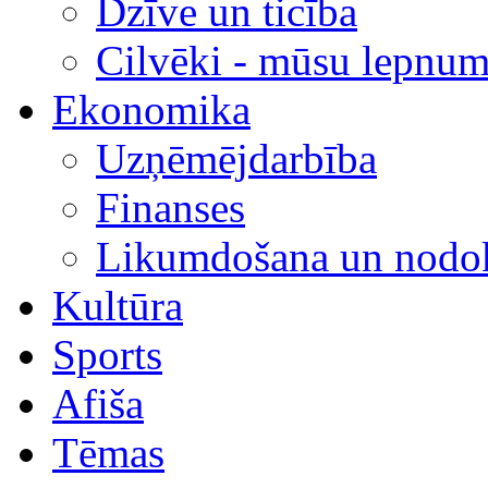
Dzīve un ticība
Cilvēki - mūsu lepnum
Ekonomika
Uzņēmējdarbība
Finanses
Likumdošana un nodok
Kultūra
Sports
Afiša
Tēmas