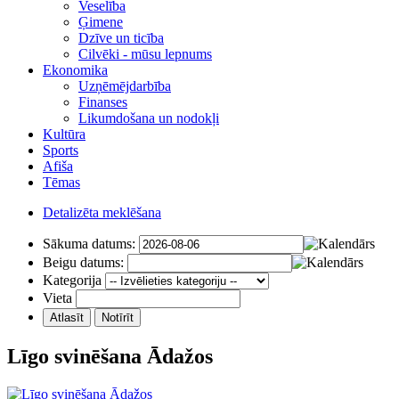
Veselība
Ģimene
Dzīve un ticība
Cilvēki - mūsu lepnums
Ekonomika
Uzņēmējdarbība
Finanses
Likumdošana un nodokļi
Kultūra
Sports
Afiša
Tēmas
Detalizēta meklēšana
Sākuma datums:
Beigu datums:
Kategorija
Vieta
Līgo svinēšana Ādažos