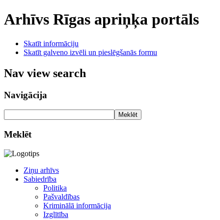
Arhīvs
Rīgas apriņķa portāls
Skatīt informāciju
Skatīt galveno izvēli un pieslēgšanās formu
Nav view search
Navigācija
Meklēt
Meklēt
Ziņu arhīvs
Sabiedrība
Politika
Pašvaldības
Kriminālā informācija
Izglītība