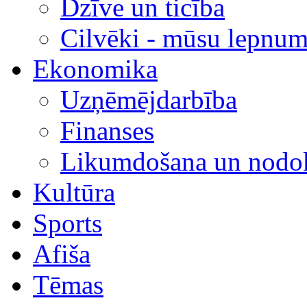
Dzīve un ticība
Cilvēki - mūsu lepnum
Ekonomika
Uzņēmējdarbība
Finanses
Likumdošana un nodok
Kultūra
Sports
Afiša
Tēmas