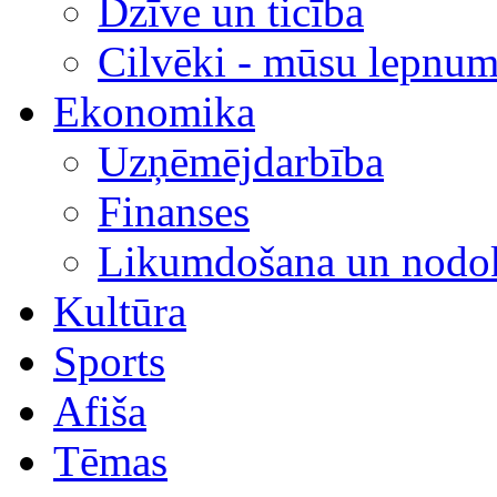
Dzīve un ticība
Cilvēki - mūsu lepnum
Ekonomika
Uzņēmējdarbība
Finanses
Likumdošana un nodok
Kultūra
Sports
Afiša
Tēmas