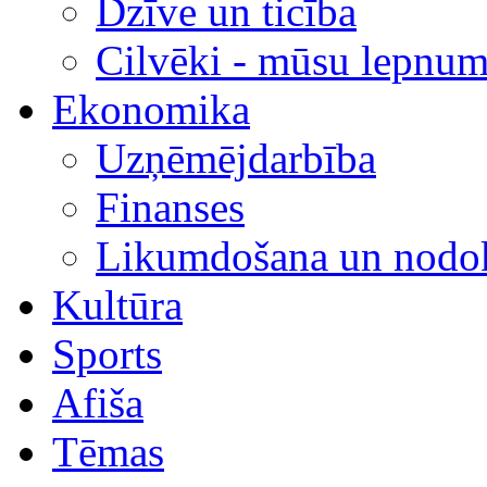
Dzīve un ticība
Cilvēki - mūsu lepnum
Ekonomika
Uzņēmējdarbība
Finanses
Likumdošana un nodok
Kultūra
Sports
Afiša
Tēmas