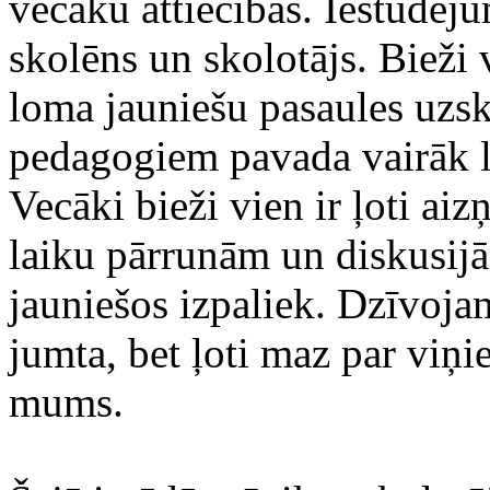
vecāku attiecības. Iestudēju
skolēns un skolotājs. Bieži 
loma jauniešu pasaules uzsk
pedagogiem pavada vairāk l
Vecāki bieži vien ir ļoti ai
laiku pārrunām un diskusijā
jauniešos izpaliek. Dzīvoj
jumta, bet ļoti maz par viņi
mums.