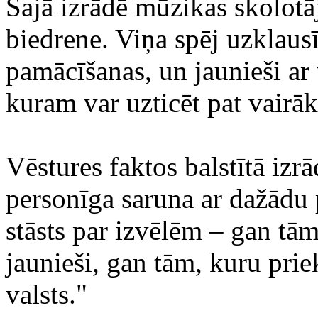
Šajā izrādē mūzikas skolot
biedrene. Viņa spēj uzklausī
pamācīšanas, un jaunieši ar 
kuram var uzticēt pat vairā
Vēstures faktos balstītā izr
personīga saruna ar dažādu 
stāsts par izvēlēm – gan tām
jaunieši, gan tām, kuru prie
valsts."