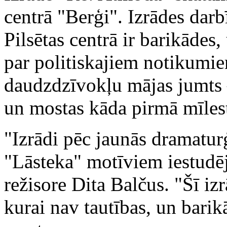
centrā "Berģi". Izrādes dar
Pilsētas centrā ir barikādes
par politiskajiem notikumie
daudzdzīvokļu mājas jumts 
un mostas kāda pirmā mīles
"Izrādi pēc jaunās dramatur
"Lāsteka" motīviem iestudēju
režisore Dita Balčus. "Šī izr
kurai nav tautības, un barik