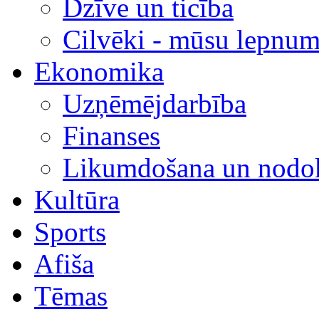
Dzīve un ticība
Cilvēki - mūsu lepnum
Ekonomika
Uzņēmējdarbība
Finanses
Likumdošana un nodok
Kultūra
Sports
Afiša
Tēmas