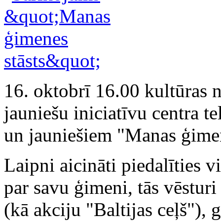
16. oktobrī 16.00 kultūras
jauniešu iniciatīvu centra t
un jauniešiem "Manas ģimen
Laipni aicināti piedalīties v
par savu ģimeni, tās vēstur
(kā akciju "Baltijas ceļš"),