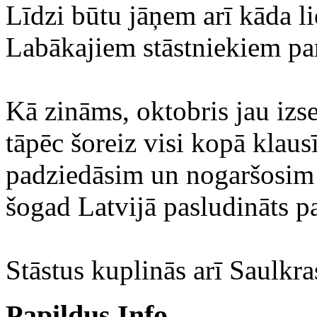
Līdzi būtu jāņem arī kāda lie
Labākajiem stāstniekiem pa
Kā zināms, oktobris jau izse
tāpēc šoreiz visi kopā klaus
padziedāsim un nogaršosim d
šogad Latvijā pasludināts p
Stāstus kuplinās arī Saulkr
Papildus Info