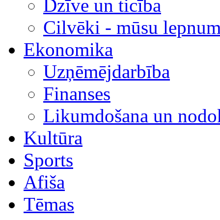
Dzīve un ticība
Cilvēki - mūsu lepnum
Ekonomika
Uzņēmējdarbība
Finanses
Likumdošana un nodok
Kultūra
Sports
Afiša
Tēmas