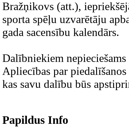
Bražņikovs (att.), iepriekš
sporta spēļu uzvarētāju ap
gada sacensību kalendārs.
Dalībniekiem nepieciešams s
Apliecības par piedalīšanos
kas savu dalību būs apstipri
Papildus Info