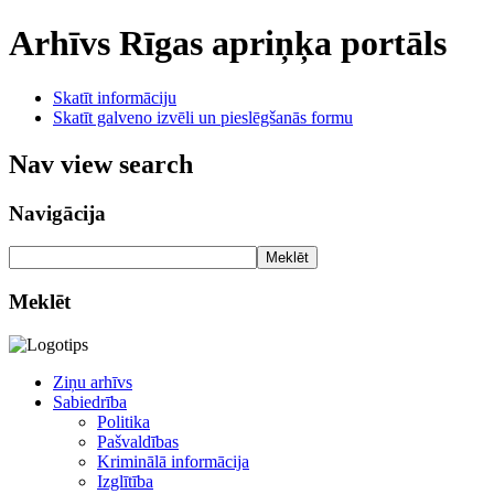
Arhīvs
Rīgas apriņķa portāls
Skatīt informāciju
Skatīt galveno izvēli un pieslēgšanās formu
Nav view search
Navigācija
Meklēt
Meklēt
Ziņu arhīvs
Sabiedrība
Politika
Pašvaldības
Kriminālā informācija
Izglītība