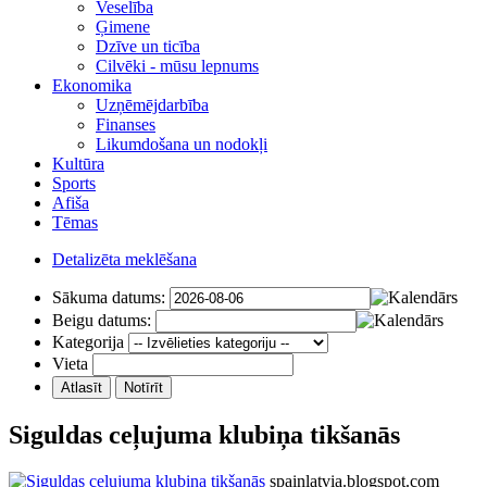
Veselība
Ģimene
Dzīve un ticība
Cilvēki - mūsu lepnums
Ekonomika
Uzņēmējdarbība
Finanses
Likumdošana un nodokļi
Kultūra
Sports
Afiša
Tēmas
Detalizēta meklēšana
Sākuma datums:
Beigu datums:
Kategorija
Vieta
Siguldas ceļujuma klubiņa tikšanās
spainlatvia.blogspot.com