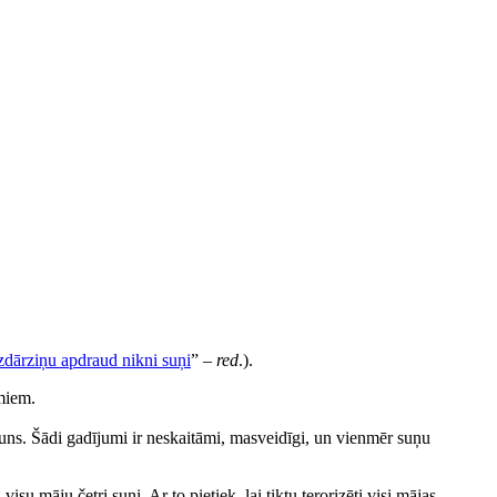
dārziņu apdraud nikni suņi
” –
red
.).
amiem.
suns. Šādi gadījumi ir neskaitāmi, masveidīgi, un vienmēr suņu
u māju četri suņi. Ar to pietiek, lai tiktu terorizēti visi mājas