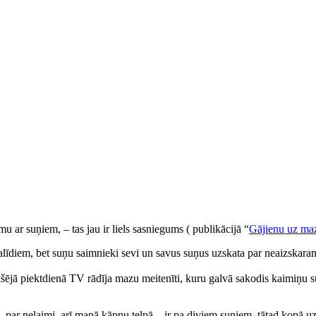
 ar suņiem, – tas jau ir liels sasniegums ( publikācijā “
Gājienu uz maz
invalīdiem, bet suņu saimnieki sevi un savus suņus uzskata par neaizskar
ekšējā piektdienā TV rādīja mazu meitenīti, kuru galvā sakodis kaimiņu 
ar nelaimi, arī manā kāpņu telpā – ir pa diviem suņiem, tātad kopā uz vis