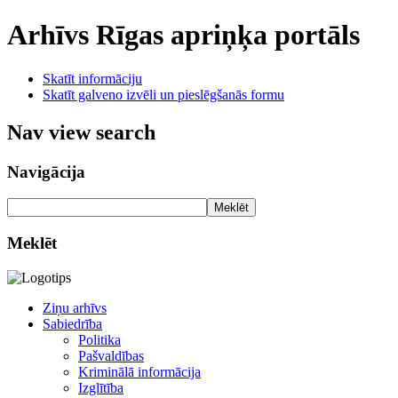
Arhīvs
Rīgas apriņķa portāls
Skatīt informāciju
Skatīt galveno izvēli un pieslēgšanās formu
Nav view search
Navigācija
Meklēt
Meklēt
Ziņu arhīvs
Sabiedrība
Politika
Pašvaldības
Kriminālā informācija
Izglītība