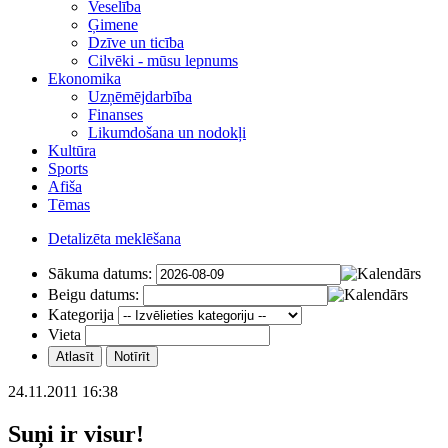
Veselība
Ģimene
Dzīve un ticība
Cilvēki - mūsu lepnums
Ekonomika
Uzņēmējdarbība
Finanses
Likumdošana un nodokļi
Kultūra
Sports
Afiša
Tēmas
Detalizēta meklēšana
Sākuma datums:
Beigu datums:
Kategorija
Vieta
24.11.2011 16:38
Suņi ir visur!