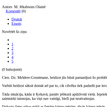
Autors M. Jēkabsons Olainē
Komentēt
(0)
Drukāt
Epasts
Novērtēt šo ziņu
1
2
3
4
5
(0 balsojumi)
Cien. Dz. Meldere-Gruntmane, beidzot jūs būsit pamanījusi šo problēmu
Varbūt beidzot sāksit domāt arī par to, cik cilvēku tiek padarīti par 
Tāda situācija, kāda ir Ķekavā, pastāv jebkurā apdzīvotā vietā. Iepri
saimnieki taisnojas, ka viņi nav vainīgi, bieži pat neatvainojas.
Dzīvoju četru stāvu mājā ar četrām kāpņu telpām, divās kāpņu telpās – p