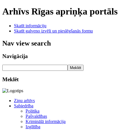
Arhīvs
Rīgas apriņķa portāls
Skatīt informāciju
Skatīt galveno izvēli un pieslēgšanās formu
Nav view search
Navigācija
Meklēt
Meklēt
Ziņu arhīvs
Sabiedrība
Politika
Pašvaldības
Kriminālā informācija
Izglītība