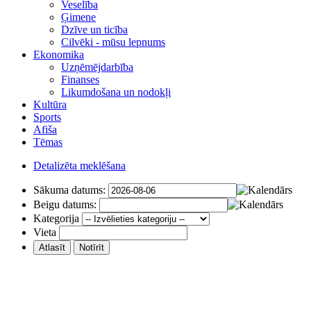
Veselība
Ģimene
Dzīve un ticība
Cilvēki - mūsu lepnums
Ekonomika
Uzņēmējdarbība
Finanses
Likumdošana un nodokļi
Kultūra
Sports
Afiša
Tēmas
Detalizēta meklēšana
Sākuma datums:
Beigu datums:
Kategorija
Vieta