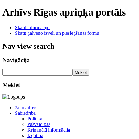
Arhīvs
Rīgas apriņķa portāls
Skatīt informāciju
Skatīt galveno izvēli un pieslēgšanās formu
Nav view search
Navigācija
Meklēt
Meklēt
Ziņu arhīvs
Sabiedrība
Politika
Pašvaldības
Kriminālā informācija
Izglītība