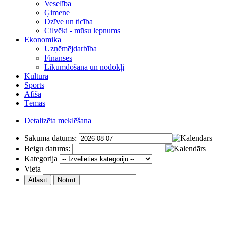
Veselība
Ģimene
Dzīve un ticība
Cilvēki - mūsu lepnums
Ekonomika
Uzņēmējdarbība
Finanses
Likumdošana un nodokļi
Kultūra
Sports
Afiša
Tēmas
Detalizēta meklēšana
Sākuma datums:
Beigu datums:
Kategorija
Vieta