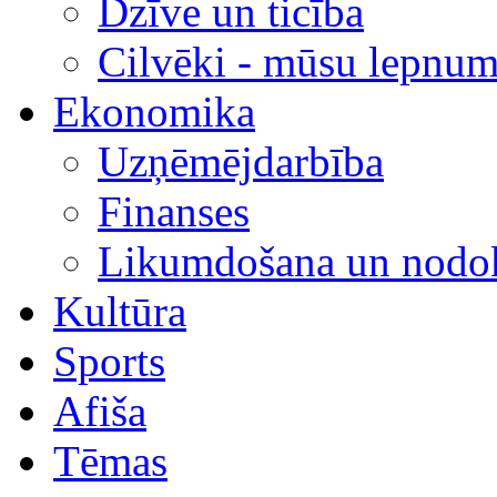
Dzīve un ticība
Cilvēki - mūsu lepnum
Ekonomika
Uzņēmējdarbība
Finanses
Likumdošana un nodok
Kultūra
Sports
Afiša
Tēmas