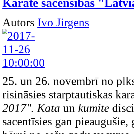
Karatē sacensības "Latvi
Autors
Ivo Jirgens
25. un 26. novembrī no plks
risināsies starptautiskas kar
2017". Kata
un
kumite
disci
sacentīsies gan pieaugušie, 