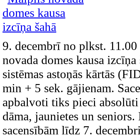
9. decembrī no plkst. 11.00 
novada domes kausa izcīņa š
sistēmas astoņās kārtās (FI
min + 5 sek. gājienam. Sace
apbalvoti tiks pieci absolūti
dāma, jaunietes un seniors. 
sacensībām līdz 7. decembr