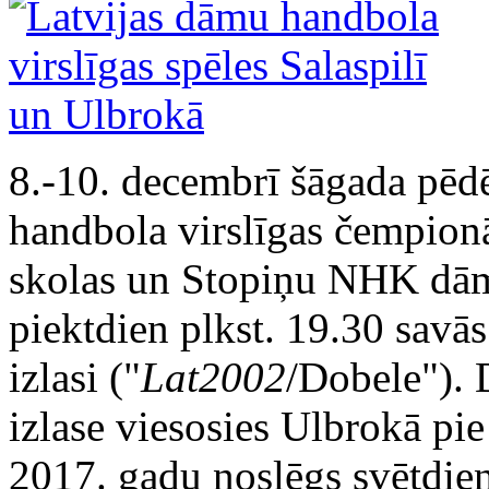
8.-10. decembrī šāgada pēdē
handbola virslīgas čempionā
skolas un Stopiņu NHK dām
piektdien plkst. 19.30 savā
izlasi ("
Lat2002
/Dobele"). 
izlase viesosies Ulbrokā pi
2017. gadu noslēgs svētdien