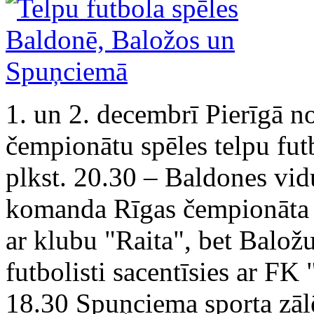
1. un 2. decembrī Pierīgā n
čempionātu spēles telpu futb
plkst. 20.30 – Baldones vid
komanda Rīgas čempionāta I
ar klubu "Raita", bet Balo
futbolisti sacentīsies ar FK
18.30 Spuņciema sporta zālē 