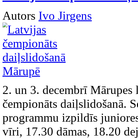
Autors
Ivo Jirgens
2. un 3. decembrī Mārupes le
čempionāts daiļslidošanā. S
programmu izpildīs juniores
vīri, 17.30 dāmas, 18.20 de