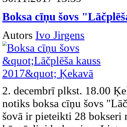
Boksa cīņu šovs "Lāčplē
Autors
Ivo Jirgens
2. decembrī plkst. 18.00 Ķe
notiks boksa cīņu šovs "Lā
šovā ir pieteikti 28 bokser