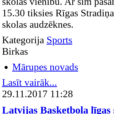
skolas vienību. Ar šīm paš
15.30 tiksies Rīgas Stradiņ
skolas audzēknes.
Kategorija
Sports
Birkas
Mārupes novads
Lasīt vairāk...
29.11.2017 11:28
Latvijas Basketbola līgas