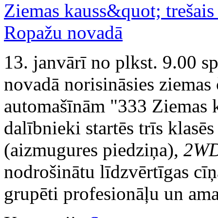
13. janvārī no plkst. 9.00
novadā norisināsies ziemas
automašīnām "333 Ziemas ka
dalībnieki startēs trīs klasē
(aizmugures piedziņa),
2W
nodrošinātu līdzvērtīgas cīņa
grupēti profesionāļu un amat