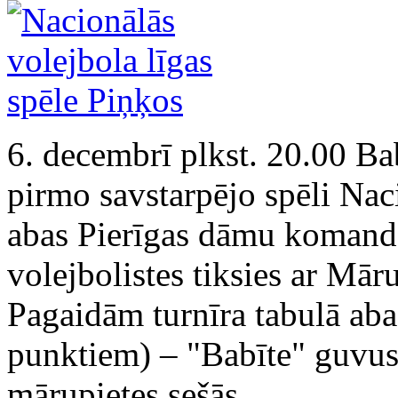
6. decembrī plkst. 20.00 B
pirmo savstarpējo spēli Naci
abas Pierīgas dāmu komanda
volejbolistes tiksies ar Mā
Pagaidām turnīra tabulā aba
punktiem) – "Babīte" guvusi
mārupietes sešās.