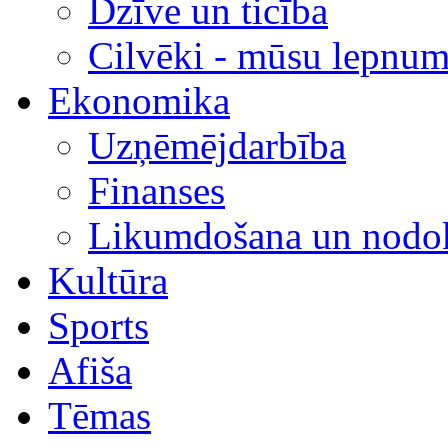
Dzīve un ticība
Cilvēki - mūsu lepnum
Ekonomika
Uzņēmējdarbība
Finanses
Likumdošana un nodok
Kultūra
Sports
Afiša
Tēmas