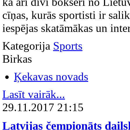
kā arī divi bokseri no Lietu
cīņas, kurās sportisti ir sali
iespējas skatāmākas un inte
Kategorija
Sports
Birkas
Ķekavas novads
Lasīt vairāk...
29.11.2017 21:15
Latvijas čempionāts daiļ