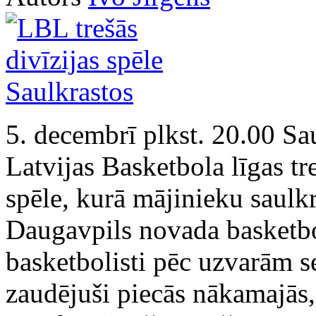
5. decembrī plkst. 20.00 Sau
Latvijas Basketbola līgas tr
spēle, kurā mājinieku saulkr
Daugavpils novada basketbo
basketbolisti pēc uzvarām s
zaudējuši piecās nākamajās, 