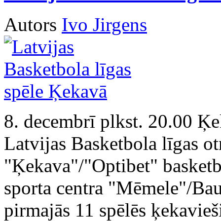
Autors
Ivo Jirgens
8. decembrī plkst. 20.00 Ķe
Latvijas Basketbola līgas ot
"Ķekava"/"Optibet" basketbo
sporta centra "Mēmele"/Ba
pirmajās 11 spēlēs ķekavieši