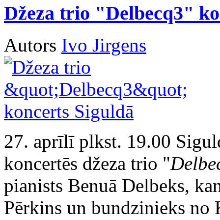
Džeza trio "Delbecq3" ko
Autors
Ivo Jirgens
27. aprīlī plkst. 19.00 Sigul
koncertēs džeza trio "
Delbe
pianists Benuā Delbeks, kan
Pērkins un bundzinieks no 