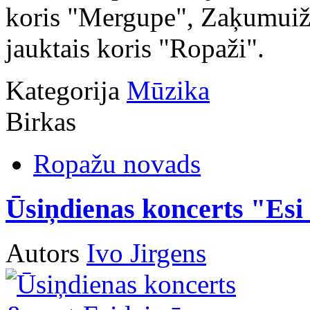
koris "Mergupe", Zaķumuiža
jauktais koris "Ropaži".
Kategorija
Mūzika
Birkas
Ropažu novads
Ūsiņdienas koncerts "Esi 
Autors
Ivo Jirgens