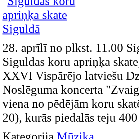
28. aprīlī no plkst. 11.00 S
Siguldas koru apriņķa skate
XXVI Vispārējo latviešu D
Noslēguma koncerta "Zvaigžņ
viena no pēdējām koru skat
20), kurās piedalās teju 400
Kategorija
Mūzika