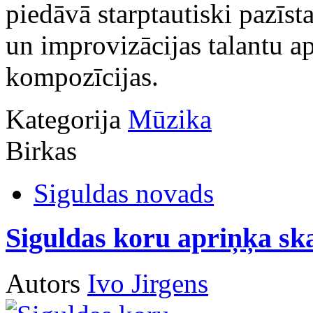
piedāvā starptautiski pazīs
un improvizācijas talantu a
kompozīcijas.
Kategorija
Mūzika
Birkas
Siguldas novads
Siguldas koru apriņķa sk
Autors
Ivo Jirgens