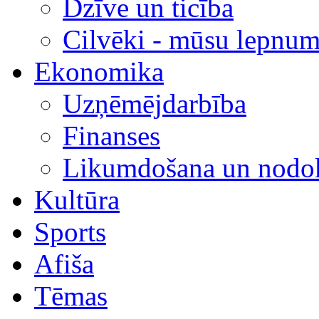
Dzīve un ticība
Cilvēki - mūsu lepnum
Ekonomika
Uzņēmējdarbība
Finanses
Likumdošana un nodok
Kultūra
Sports
Afiša
Tēmas