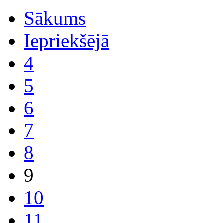
Sākums
Iepriekšējā
4
5
6
7
8
9
10
11