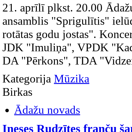
21. aprīlī plkst. 20.00 Ādaž
ansamblis "Sprigulītis" iel
rotātas godu jostas". Konce
JDK "Imuliņa", VPDK "Kadi
DA "Pērkons", TDA "Vidzem
Kategorija
Mūzika
Birkas
Ādažu novads
Ineses Rudzītes franču š