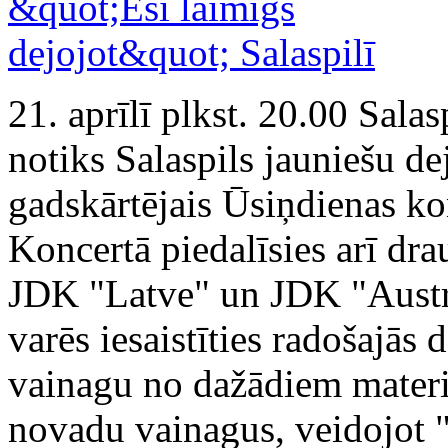
21. aprīlī plkst. 20.00 Sala
notiks Salaspils jauniešu de
gadskārtējais Ūsiņdienas kon
Koncertā piedalīsies arī dr
JDK "Latve" un JDK "Austri
varēs iesaistīties radošajās 
vainagu no dažādiem materi
novadu vainagus, veidojot "