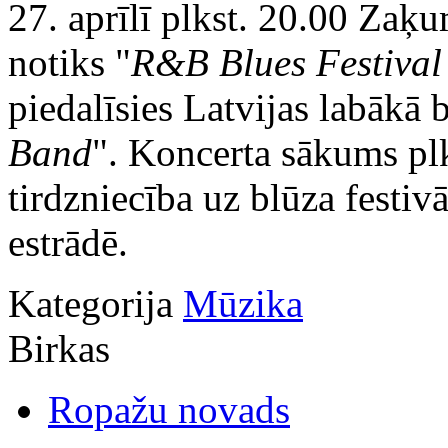
27. aprīlī plkst. 20.00 Zaķ
notiks "
R&B Blues Festival
piedalīsies Latvijas labākā 
Band
". Koncerta sākums plk
tirdzniecība uz blūza festiv
estrādē.
Kategorija
Mūzika
Birkas
Ropažu novads