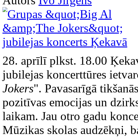
Autors
Ivo Jirgens
28. aprīlī plkst. 18.00 Ķek
jubilejas koncerttūres ietva
Jokers
". Pavasarīgā tikšanā
pozitīvas emocijas un dzirk
laikam. Jau otro gadu konce
Mūzikas skolas audzēkņi, b