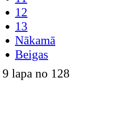
12
13
Nākamā
Beigas
9 lapa no 128