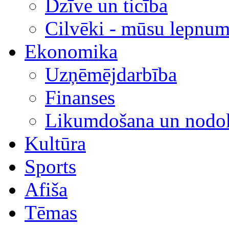
Dzīve un ticība
Cilvēki - mūsu lepnum
Ekonomika
Uzņēmējdarbība
Finanses
Likumdošana un nodok
Kultūra
Sports
Afiša
Tēmas