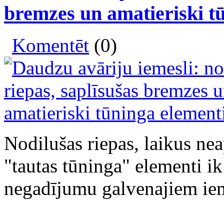
bremzes un amatieriski t
Komentēt
(0)
Nodilušas riepas, laikus ne
"tautas tūninga" elementi ik
negadījumu galvenajiem iem