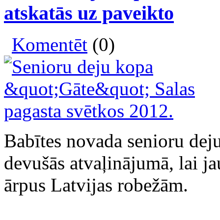
atskatās uz paveikto
Komentēt
(0)
Babītes novada senioru dej
devušās atvaļinājumā, lai ja
ārpus Latvijas robežām.