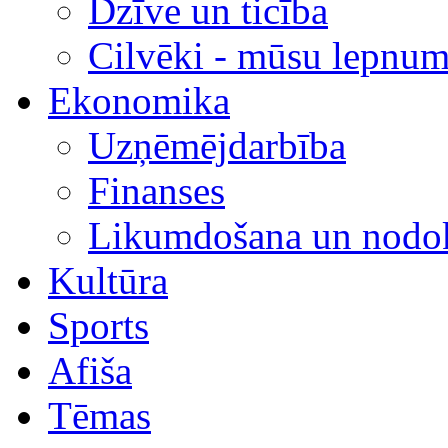
Dzīve un ticība
Cilvēki - mūsu lepnum
Ekonomika
Uzņēmējdarbība
Finanses
Likumdošana un nodok
Kultūra
Sports
Afiša
Tēmas