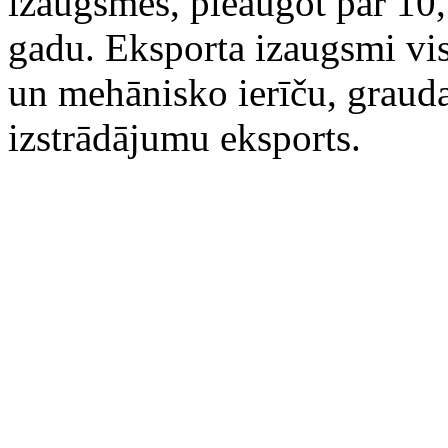
izaugsmes, pieaugot par 10,
gadu. Eksporta izaugsmi vi
un mehānisko ierīču, grauda
izstrādājumu eksports.