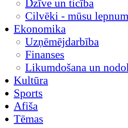
Dzīve un ticība
Cilvēki - mūsu lepnum
Ekonomika
Uzņēmējdarbība
Finanses
Likumdošana un nodok
Kultūra
Sports
Afiša
Tēmas